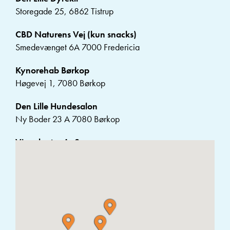
Storegade 25, 6862 Tistrup
CBD Naturens Vej (kun snacks)
Smedevænget 6A 7000 Fredericia
Kynorehab Børkop
Høgevej 1, 7080 Børkop
Den Lille Hundesalon
Ny Boder 23 A 7080 Børkop
Vimedpoter ApS
Ørnsvigvej 8, 7150 Barrit
Forcutedogs
Guldagervænget 42 7160 Ølholm
Bybotoft
Bredsten Landevej 157 7323 Give