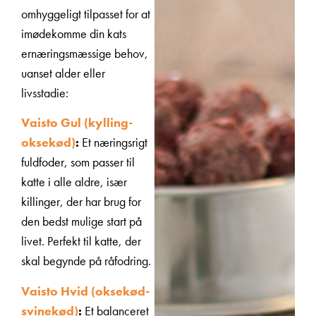
omhyggeligt tilpasset for at
imødekomme din kats
ernæringsmæssige behov,
uanset alder eller
livsstadie:
Vaisto Gul (kylling-
oksekød)
:
Et næringsrigt
fuldfoder, som passer til
katte i alle aldre, især
killinger, der har brug for
den bedst mulige start på
livet. Perfekt til katte, der
skal begynde på råfodring.
Vaisto Hvid (oksekød-
svinekød)
:
Et balanceret