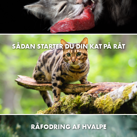
Top Tailz Hundesalon
Mikkelstrupvej 122 9870 Aggersborg
Dyrenes Butik Midtjylland ApS
E. Christensens Vej 7, 7430 Ikast
SÅDAN STARTER DU DIN KAT PÅ RÅT
MiniZoo Tårnby, Amager
Tårnby Torv 7, 2770 Kastrup, Danmark
MiniZoo Valby
Valby Torvegade 13, 2500 København, Danmark
MiniZoo Huntershop Islands Brygge
Njalsgade 24, 2300 København, Danmark
Den Grønne Pote
Ordrupvej 65, st. tv, 2920 Charlottenlund, Danmark
RÅFODRING AF HVALPE
MiniZoo Vanløse ApS