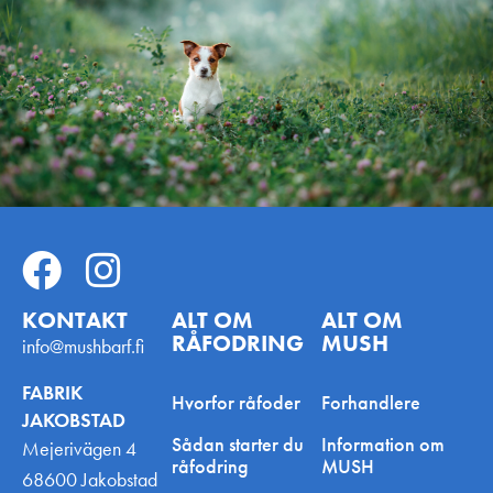
Vanløse Torv 1 - Kronen Butikscenter, 2720 København,
Danmark
4Benede Venner
Amagerbrogade 13, 2300 København S, Danmark
Miljøfoder A/S
Rømersvej 3, 7430 Ikast, Danmark
Agroland Snejbjerg
Snerlundvej 2, Snejbjerg 7400 Herning, Danmark
KONTAKT
ALT OM
ALT OM
PetsPerfect
RÅFODRING
MUSH
info@mushbarf.fi
Kliplev Erhvervspark 38, 6200 Aabenraa, Danmark
FABRIK
Hvorfor råfoder
Forhandlere
Chew Chew ApS
JAKOBSTAD
Strandvænget 1, 2791 Dragør, Danmark
Sådan starter du
Information om
Mejerivägen 4
råfodring
MUSH
68600 Jakobstad
Hundebutikken Vallensbæk – Alt til hund