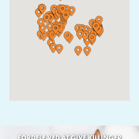
Ilskov hundeudstyr
Ikastvej 50 ,7451 Sunds
The Frenchie Loft
Fyrrely 57451 Sunds
Kingsshop
Nørregade 11, 7570 Vemb
Resen Landhandel
Makholmvej 23B 7600 Resenstad
Naturpote
Vinkelsti 37 7700 Klitmøller
LuksusHunden
Oldrupvej 94 8350 Oldrup
FORDELE VED AT GIVE KILLINGER