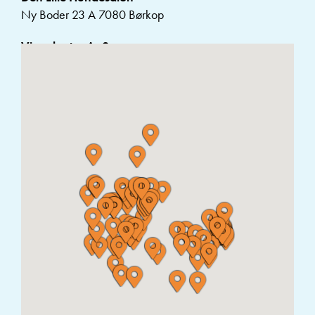
Ny Boder 23 A 7080 Børkop
Vimedpoter ApS
Ørnsvigvej 8, 7150 Barrit
Forcutedogs
Guldagervænget 42 7160 Ølholm
Bybotoft
Bredsten Landevej 157 7323 Give
Ilskov hundeudstyr
Ikastvej 50 ,7451 Sunds
The Frenchie Loft
Fyrrely 57451 Sunds
Kingsshop
Nørregade 11, 7570 Vemb