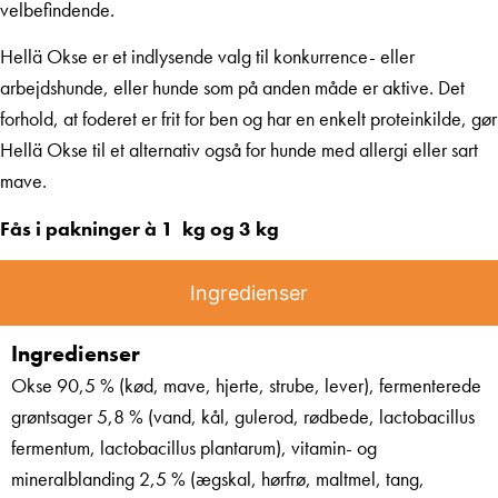
velbefindende.
Hellä Okse er et indlysende valg til konkurrence- eller
arbejdshunde, eller hunde som på anden måde er aktive. Det
forhold, at foderet er frit for ben og har en enkelt proteinkilde, gør
Hellä Okse til et alternativ også for hunde med allergi eller sart
mave.
Fås i pakninger à 1 kg og 3 kg
Ingredienser
Ingredienser
Okse 90,5 % (kød, mave, hjerte, strube, lever), fermenterede
grøntsager 5,8 % (vand, kål, gulerod, rødbede, lactobacillus
fermentum, lactobacillus plantarum), vitamin- og
mineralblanding 2,5 % (ægskal, hørfrø, maltmel, tang,