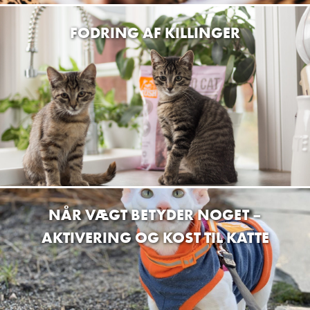
Grovvarecentret Silkeborg
Tietgensvej 8 8600 Silkeborg
FODRING AF KILLINGER
Grovvarecentret Ans
Håndværkervej 10, 8643 Silkeborg
Pukgreb Gybdesaki
Kirkevej 13, 8723 Løsning
Dagmars Fodersalg
Brå Møllevej 8, 8783 Brå
Hundefryd Viborg
NÅR VÆGT BETYDER NOGET –
Kjeldvej 12 8800 Viborg
AKTIVERING OG KOST TIL KATTE
Miljøfoder A/S
Vognmagervej 21A 8800 Viborg
Dolce Cane Hundesalo