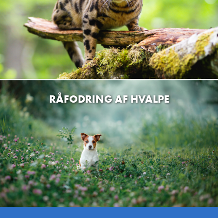
MiniZoo Valby
Valby Torvegade 13, 2500 København, Danmark
MiniZoo Huntershop Islands Brygge
Njalsgade 24, 2300 København, Danmark
Den Grønne Pote
Ordrupvej 65, st. tv, 2920 Charlottenlund, Danmark
RÅFODRING AF HVALPE
MiniZoo Vanløse ApS
Vanløse Torv 1 - Kronen Butikscenter, 2720 København,
Danmark
4Benede Venner
Amagerbrogade 13, 2300 København S, Danmark
Miljøfoder A/S
Rømersvej 3, 7430 Ikast, Danmark