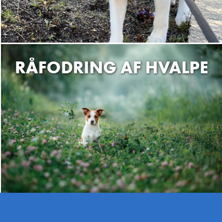
RÅFODRING AF HVALPE