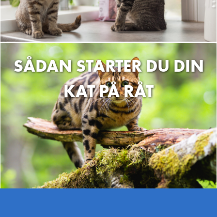
SÅDAN STARTER DU DIN
KAT PÅ RÅT