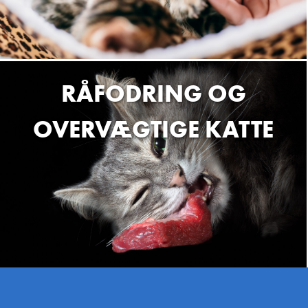
RÅFODRING OG
OVERVÆGTIGE KATTE