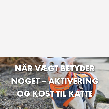
NÅR VÆGT BETYDER
NOGET – AKTIVERING
OG KOST TIL KATTE