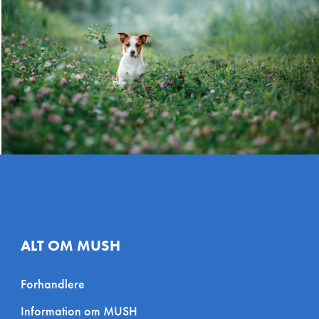
 Danmark
enner
Miljøfoder A/S
ade 13, 2300
Rømersvej 3, 7430 Ikast,
S, Danmark
Danmark
t
Chew Chew ApS
vervspark 38, 6200
Strandvænget 1, 2791 Dragør,
Danmark
Danmark
rederiksberg
De Sunde Dyr
rg Allé 68, 1820
Majbøllevej 160, 4990
rg, Danmark
Sakskøbing, Danmark
ALT OM MUSH
n
AN Fleks
Forhandlere
 14, 4640 Faxe,
Slagelsevej 18, 4460
Information om MUSH
Snertinge, Danmark