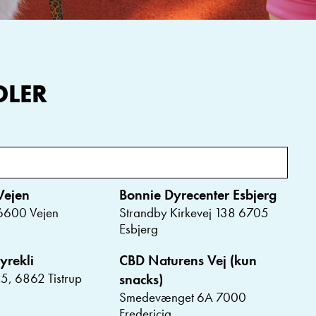
DLER
Vejen
Bonnie Dyrecenter Esbjerg
 6600 Vejen
Strandby Kirkevej 138 6705
Esbjerg
yrekli
CBD Naturens Vej (kun
5, 6862 Tistrup
snacks)
Smedevænget 6A 7000
Fredericia