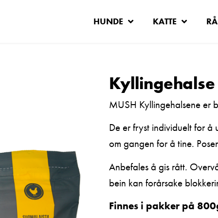
HUNDE
KATTE
RÅ
Kyllingehalse
MUSH Kyllingehalsene er bå
De er fryst individuelt for å
om gangen for å tine. Pose
Anbefales å gis rått. Over
bein kan forårsake blokkeri
Finnes i pakker på 800