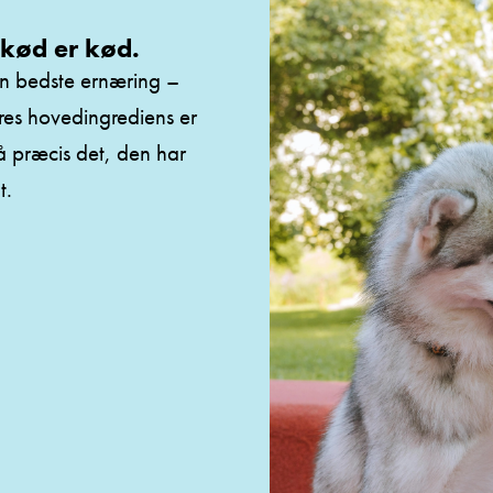
kød er kød.
n bedste ernæring –
res hovedingrediens er
 få præcis det, den har
t.