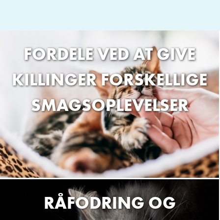
FORDELE VED AT GIVE
KILLINGER FORSKELLIGE
SMAGSOPLEVELSER
RÅFODRING OG