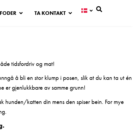
FODER
TA KONTAKT
Søg
de tidsfordriv og mat!
 unngå å bli en stor klump i posen, slik at du kan ta ut én
ne er gjenlukkbare av samme grunn!
våk hunden/katten din mens den spiser bein. For mye
ng.
g.