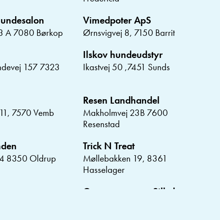
Hundesalon
Vimedpoter ApS
3 A 7080 Børkop
Ørnsvigvej 8, 7150 Barrit
Ilskov hundeudstyr
ndevej 157 7323
Ikastvej 50 ,7451 Sunds
Resen Landhandel
11, 7570 Vemb
Makholmvej 23B 7600
Resenstad
nden
Trick N Treat
94 8350 Oldrup
Møllebakken 19, 8361
Hasselager
Grovvarecentret Silkeborg
devej 2A 8581
Tietgensvej 8 8600 Silkeborg