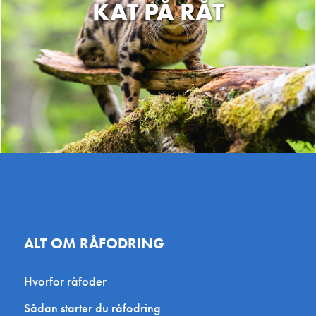
KAT PÅ RÅT
København,
MiniZoo Vanløse ApS
4Benede V
Vanløse Torv 1 - Kronen
Amagerbrog
Butikscenter, 2720 København,
København 
Danmark
Agroland Snejbjerg
PetsPerfec
Snerlundvej 2, Snejbjerg 7400
Kliplev Erh
Herning, Danmark
Aabenraa, 
Hundebutikken Vallensbæk
Petlux – F
Frederiksbe
– Alt til hund
Frederiksbe
Selsøvej 1, 2665 Vallensbæk
ALT OM RÅFODRING
Strand, Danmark
Agroland Vamdrup
Kød & Be
Hvorfor råfoder
Pantonevej 10, 6580 Vamdrup,
Kirketorvet
Sådan starter du råfodring
Danmark
Danmark