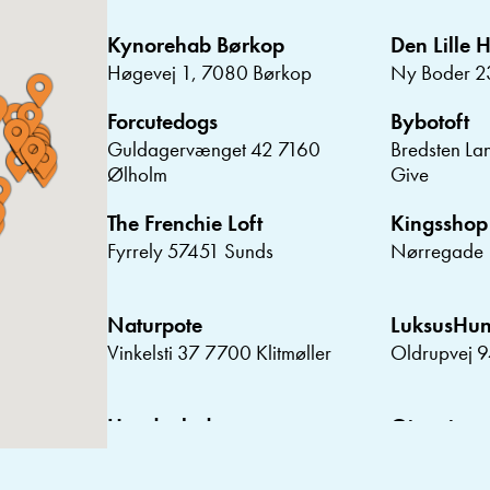
Kynorehab Børkop
Den Lille 
Høgevej 1, 7080 Børkop
Ny Boder 2
Forcutedogs
Bybotoft
Guldagervænget 42 7160
Bredsten La
Ølholm
Give
The Frenchie Loft
Kingsshop
Fyrrely 57451 Sunds
Nørregade 
Naturpote
LuksusHu
Vinkelsti 37 7700 Klitmøller
Oldrupvej 
Hundeglad
Qimmiq
Bavne Alle 2C 8370 Hadsten
Gammel Lan
Nimtofte