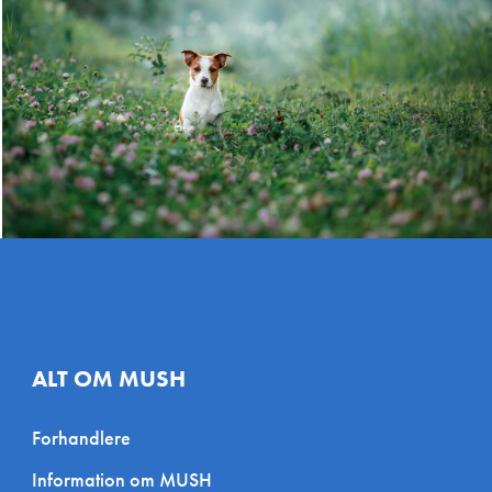
 Danmark
enner
Miljøfoder A/S
ade 13, 2300
Rømersvej 3, 7430 Ikast,
S, Danmark
Danmark
t
Chew Chew ApS
vervspark 38, 6200
Strandvænget 1, 2791 Dragør,
Danmark
Danmark
rederiksberg
De Sunde Dyr
rg Allé 68, 1820
Majbøllevej 160, 4990
rg, Danmark
Sakskøbing, Danmark
ALT OM MUSH
n
AN Fleks
Forhandlere
 14, 4640 Faxe,
Slagelsevej 18, 4460
Information om MUSH
Snertinge, Danmark