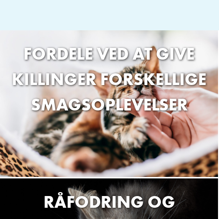
FORDELE VED AT GIVE
KILLINGER FORSKELLIGE
SMAGSOPLEVELSER
RÅFODRING OG