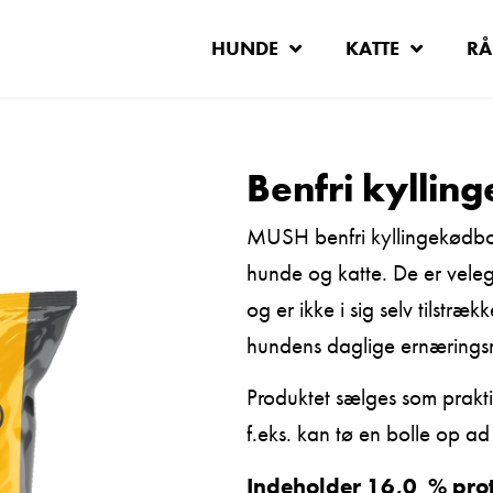
HUNDE
KATTE
RÅ
Benfri kyllin
MUSH benfri kyllingekødboll
hunde og katte. De er veleg
og er ikke i sig selv tilstræ
hundens daglige ernærings
Produktet sælges som prakti
f.eks. kan tø en bolle op a
Indeholder 16,0 % prot