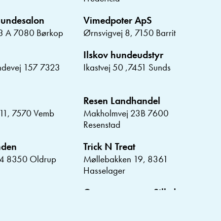
Hundesalon
Vimedpoter ApS
3 A 7080 Børkop
Ørnsvigvej 8, 7150 Barrit
Ilskov hundeudstyr
ndevej 157 7323
Ikastvej 50 ,7451 Sunds
Resen Landhandel
11, 7570 Vemb
Makholmvej 23B 7600
Resenstad
nden
Trick N Treat
94 8350 Oldrup
Møllebakken 19, 8361
Hasselager
Grovvarecentret Silkeborg
devej 2A 8581
Tietgensvej 8 8600 Silkeborg