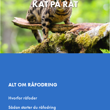
KAT PÅ RÅT
København,
MiniZoo Vanløse ApS
4Benede V
Vanløse Torv 1 - Kronen
Amagerbrog
Butikscenter, 2720 København,
København 
Danmark
Agroland Snejbjerg
PetsPerfec
Snerlundvej 2, Snejbjerg 7400
Kliplev Erh
Herning, Danmark
Aabenraa, 
Hundebutikken Vallensbæk
Petlux – F
Frederiksbe
– Alt til hund
Frederiksbe
Selsøvej 1, 2665 Vallensbæk
ALT OM RÅFODRING
Strand, Danmark
Agroland Vamdrup
Kød & Be
Hvorfor råfoder
Pantonevej 10, 6580 Vamdrup,
Kirketorvet
Sådan starter du råfodring
Danmark
Danmark