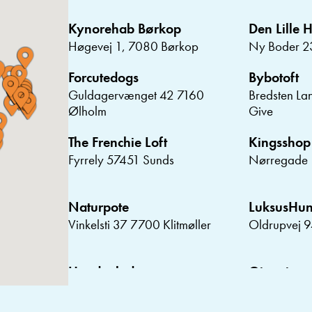
Kynorehab Børkop
Den Lille 
Høgevej 1, 7080 Børkop
Ny Boder 2
Forcutedogs
Bybotoft
Guldagervænget 42 7160
Bredsten La
Ølholm
Give
The Frenchie Loft
Kingsshop
Fyrrely 57451 Sunds
Nørregade 
Naturpote
LuksusHu
Vinkelsti 37 7700 Klitmøller
Oldrupvej 
Hundeglad
Qimmiq
Bavne Alle 2C 8370 Hadsten
Gammel Lan
Nimtofte