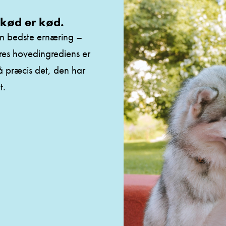
kød er kød.
n bedste ernæring –
res hovedingrediens er
 få præcis det, den har
t.