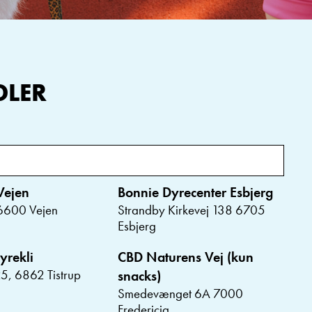
DLER
Vejen
Bonnie Dyrecenter Esbjerg
 6600 Vejen
Strandby Kirkevej 138 6705
Esbjerg
yrekli
CBD Naturens Vej (kun
5, 6862 Tistrup
snacks)
Smedevænget 6A 7000
Fredericia