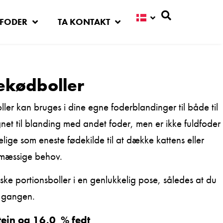
FODER
TA KONTAKT
Søg
gekødboller
er kan bruges i dine egne foderblandinger til både til
net til blanding med andet foder, men er ikke fuldfoder
kkelige som eneste fødekilde til at dække kattens eller
mæssige behov.
ske portionsboller i en genlukkelig pose, således at du
d gangen.
ein og 16,0 % fedt