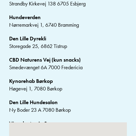
Strandby Kirkevej 138 6705 Esbjerg
Hundeverden
Nørremarkvej 1, 6740 Bramming
Den Lille Dyrekli
Storegade 25, 6862 Tistrup
CBD Naturens Vej (kun snacks)
Smedevænget 6A 7000 Fredericia
Kynorehab Børkop
Høgevej 1, 7080 Børkop
Den Lille Hundesalon
Ny Boder 23 A 7080 Børkop
Vimedpoter ApS
Ørnsvigvej 8, 7150 Barrit