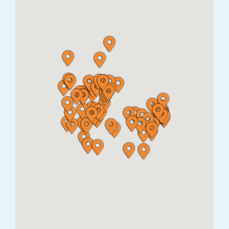
Forcutedogs
Guldagervænget 42 7160 Ølholm
Bybotoft
Bredsten Landevej 157 7323 Give
Ilskov hundeudstyr
Ikastvej 50 ,7451 Sunds
The Frenchie Loft
Fyrrely 57451 Sunds
Kingsshop
Nørregade 11, 7570 Vemb
Resen Landhandel
Makholmvej 23B 7600 Resenstad