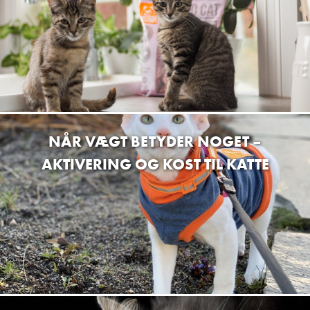
Pukgreb Gybdesaki
Kirkevej 13, 8723 Løsning
Dagmars Fodersalg
Brå Møllevej 8, 8783 Brå
Hundefryd Viborg
NÅR VÆGT BETYDER NOGET –
Kjeldvej 12 8800 Viborg
AKTIVERING OG KOST TIL KATTE
Miljøfoder A/S
Vognmagervej 21A 8800 Viborg
Dolce Cane Hundesalo
Klepgabsvej 8 8881 Borridsø
Bumle Shoppen
Mariagervej 89 8920 Randers