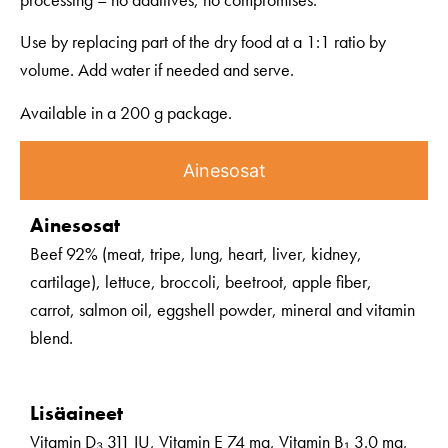
Use by replacing part of the dry food at a 1:1 ratio by
volume. Add water if needed and serve.
Available in a 200 g package.
Ainesosat
Ainesosat
Beef 92% (meat, tripe, lung, heart, liver, kidney,
cartilage), lettuce, broccoli, beetroot, apple fiber,
carrot, salmon oil, eggshell powder, mineral and vitamin
blend.
Lisäaineet
Vitamin D₃ 311 IU, Vitamin E 74 mg, Vitamin B₁ 3.0 mg,