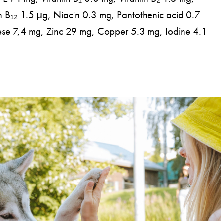
n B₁₂ 1.5 μg, Niacin 0.3 mg, Pantothenic acid 0.7
se 7,4 mg, Zinc 29 mg, Copper 5.3 mg, Iodine 4.1