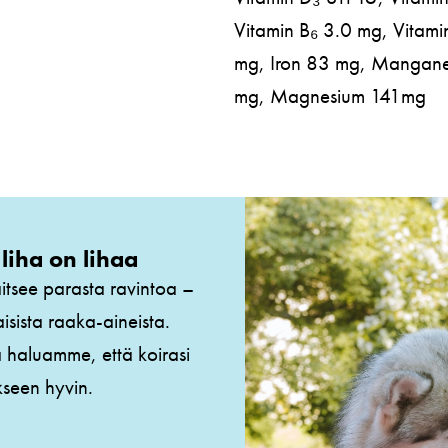
Vitamin B₆ 3.0 mg, Vitami
mg, Iron 83 mg, Mangane
mg, Magnesium 141mg
liha on lihaa
tsee parasta ravintoa –
isista raaka-aineista.
 haluamme, että koirasi
akseen hyvin.