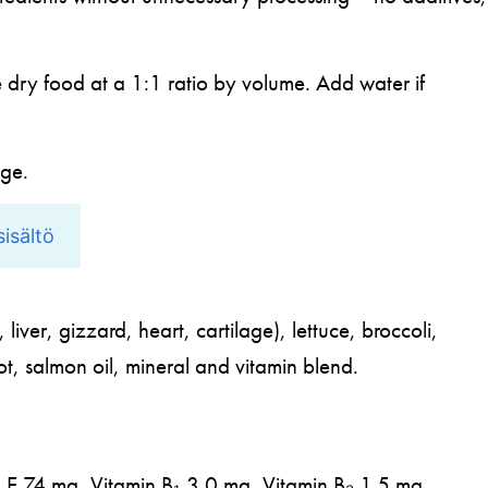
e dry food at a 1:1 ratio by volume. Add water if
age.
isältö
ver, gizzard, heart, cartilage), lettuce, broccoli,
ot, salmon oil, mineral and vitamin blend.
n E 74 mg, Vitamin B₁ 3.0 mg, Vitamin B₂ 1.5 mg,