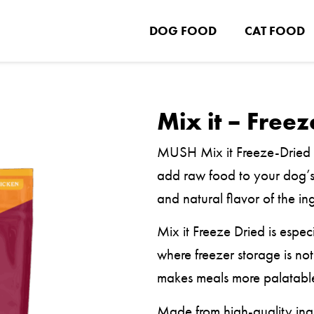
DOG FOOD
CAT FOOD
Mix it – Free
MUSH Mix it Freeze-Dried C
add raw food to your dog’s
and natural flavor of the in
Mix it Freeze Dried is especi
where freezer storage is not
makes meals more palatabl
Made from high-quality ingr