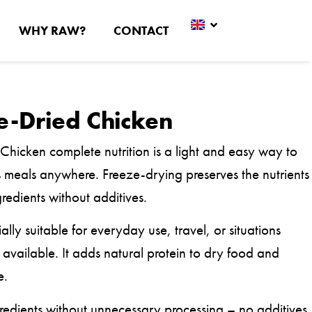
WHY RAW?
CONTACT
ze-Dried Chicken
hicken complete nutrition is a light and easy way to
 meals anywhere. Freeze-drying preserves the nutrients
gredients without additives.
ally suitable for everyday use, travel, or situations
 available. It adds natural protein to dry food and
e.
edients without unnecessary processing – no additives,