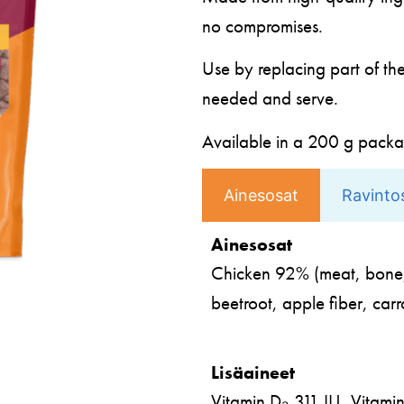
no compromises.
Use by replacing part of th
needed and serve.
Available in a 200 g pack
Ainesosat
Ravintos
Ainesosat
Chicken 92% (meat, bone, li
beetroot, apple fiber, carr
Lisäaineet
Vitamin D₃ 311 IU, Vitami