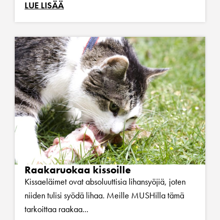
LUE LISÄÄ
Raakaruokaa kissoille
Kissaeläimet ovat absoluuttisia lihansyöjiä, joten
niiden tulisi syödä lihaa. Meille MUSHilla tämä
tarkoittaa raakaa...