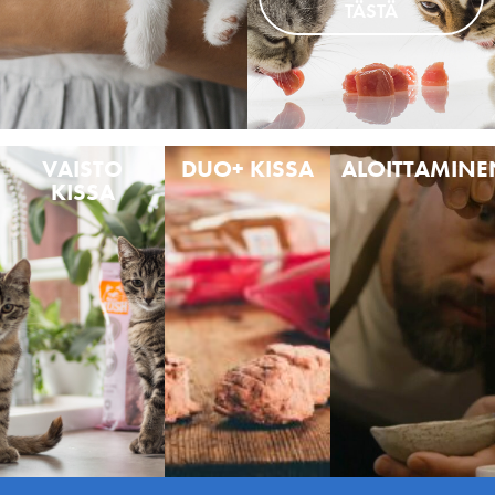
TÄSTÄ
VAISTO
DUO+ KISSA
ALOITTAMINE
KISSA