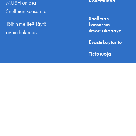
Kokemuksia
MUSH on osa
Snellman konsernia
Snellman
Töihin meille? Täytä
konsernin
ilmoituskanava
avoin hakemus.
Evästekäytäntö
Tietosuoja