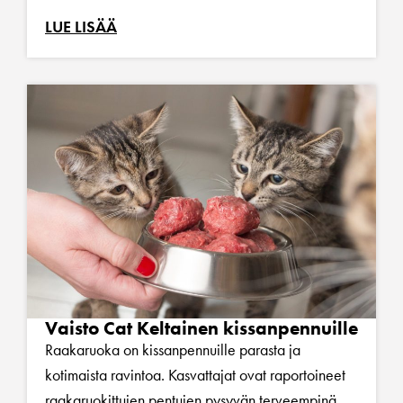
LUE LISÄÄ
Vaisto Cat Keltainen kissanpennuille
Raakaruoka on kissanpennuille parasta ja
kotimaista ravintoa. Kasvattajat ovat raportoineet
raakaruokittujen pentujen pysyvän terveempinä,...