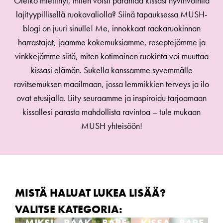
Oletko miettinyt, miten voisit parantaa kissasi hyvinvointia
lajityypillisellä ruokavaliolla? Siinä tapauksessa MUSH-
blogi on juuri sinulle! Me, innokkaat raakaruokinnan
harrastajat, jaamme kokemuksiamme, reseptejämme ja
vinkkejämme siitä, miten kotimainen ruokinta voi muuttaa
kissasi elämän. Sukella kanssamme syvemmälle
ravitsemuksen maailmaan, jossa lemmikkien terveys ja ilo
ovat etusijalla. Liity seuraamme ja inspiroidu tarjoamaan
kissallesi parasta mahdollista ravintoa – tule mukaan
MUSH yhteisöön!
MISTÄ HALUAT LUKEA LISÄÄ?
VALITSE KATEGORIA:
MIKSI
RAAKARUOAN
BARF-
KISSAN
BARF-