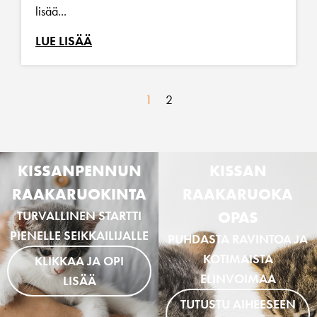
lisää...
LUE LISÄÄ
1
2
KISSANPENNUN
KISSAN
RAAKARUOKINTA
RAAKARUOKA
TURVALLINEN STARTTI
OPAS
PIENELLE SEIKKAILIJALLE
PUHDASTA RAVINTOA JA
KOTIMAISTA
KLIKKAA JA OPI
ELINVOIMAA
LISÄÄ
TUTUSTU AIHEESEEN