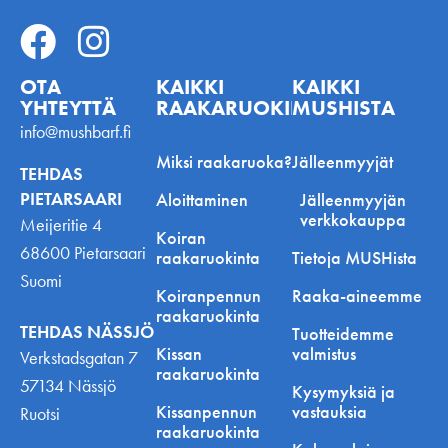
OTA
KAIKKI
KAIKKI
YHTEYTTÄ
RAAKARUOKINNASTA
MUSHISTA
info@mushbarf.fi
Miksi raakaruoka?
Jälleenmyyjät
TEHDAS
PIETARSAARI
Aloittaminen
Jälleenmyyjän
verkkokauppa
Meijeritie 4
Koiran
68600 Pietarsaari
raakaruokinta
Tietoja MUSHista
Suomi
Koiranpennun
Raaka-aineemme
raakaruokinta
TEHDAS NÄSSJÖ
Tuotteidemme
Kissan
valmistus
Verkstadsgatan 7
raakaruokinta
57134 Nässjö
Kysymyksiä ja
Kissanpennun
vastauksia
Ruotsi
raakaruokinta