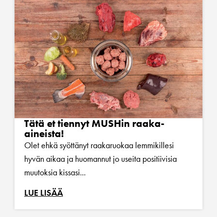
Tätä et tiennyt MUSHin raaka-
aineista!
Olet ehkä syöttänyt raakaruokaa lemmikillesi
hyvän aikaa ja huomannut jo useita positiivisia
muutoksia kissasi...
LUE LISÄÄ