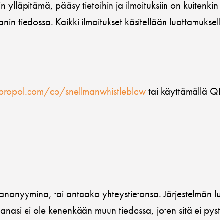
lläpitämä, pääsy tietoihin ja ilmoituksiin on kuitenkin va
manin tiedossa. Kaikki ilmoitukset käsitellään luottamuksel
ebropol.com/cp/snellmanwhistleblow
tai käyttämällä QR
en anonyymina, tai antaako yhteystietonsa. Järjestelmän
anasi ei ole kenenkään muun tiedossa, joten sitä ei pyst