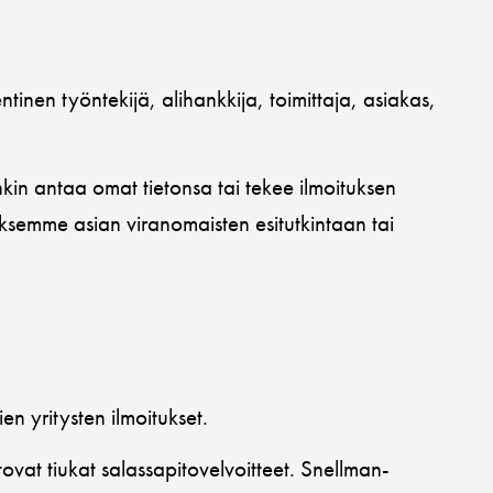
tinen työntekijä, alihankkija, toimittaja, asiakas,
enkin antaa omat tietonsa tai tekee ilmoituksen
aksemme asian viranomaisten esitutkintaan tai
n yritysten ilmoitukset.
itovat tiukat salassapitovelvoitteet. Snellman-