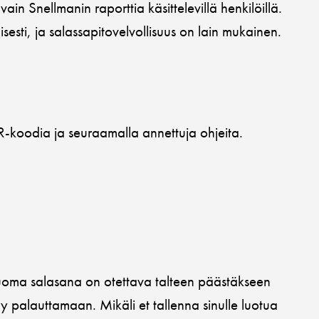
in Snellmanin raporttia käsittelevillä henkilöillä.
lisesti, ja salassapitovelvollisuus on lain mukainen.
-koodia ja seuraamalla annettuja ohjeita.
 luoma salasana on otettava talteen päästäkseen
y palauttamaan. Mikäli et tallenna sinulle luotua