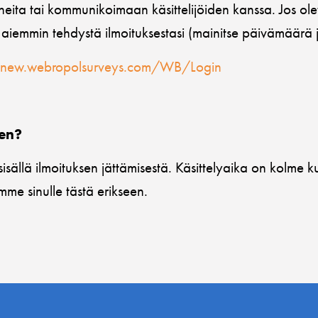
eita tai kommunikoimaan käsittelijöiden kanssa. Jos ole
aiemmin tehdystä ilmoituksestasi (mainitse päivämäärä ja 
/new.webropolsurveys.com/WB/Login
yen?
sällä ilmoituksen jättämisestä. Käsittelyaika on kolme k
mme sinulle tästä erikseen.