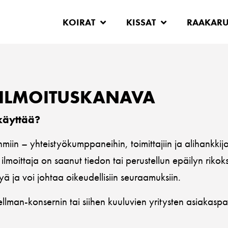
KOIRAT
KISSAT
RAAKAR
 ILMOITUSKANAVA
 käyttää?
iin – yhteistyökumppaneihin, toimittajiin ja alihankkijoi
ä ilmoittaja on saanut tiedon tai perustellun epäilyn rik
yä ja voi johtaa oikeudellisiin seuraamuksiin.
ellman-konsernin tai siihen kuuluvien yritysten asiakasp