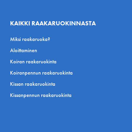
KAIKKI RAAKARUOKINNASTA
Miksi raakaruoka?
Aloittaminen
Koiran raakaruokinta
Koiranpennun raakaruokinta
Kissan raakaruokinta
Kissanpennun raakaruokinta