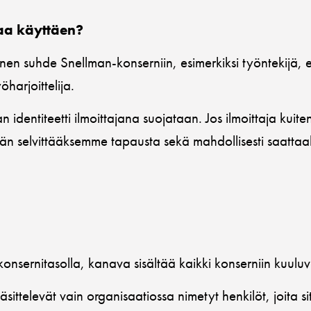
aa käyttäen?
nen suhde Snellman-konserniin, esimerkiksi työntekijä, en
harjoittelija.
 identiteetti ilmoittajana suojataan. Jos ilmoittaja kuit
hdään selvittääksemme tapausta sekä mahdollisesti saatta
sernitasolla, kanava sisältää kaikki konserniin kuuluvie
äsittelevät vain organisaatiossa nimetyt henkilöt, joita s