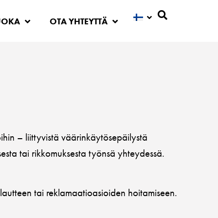
UOKA
OTA YHTEYTTÄ
Etsi
hin – liittyvistä väärinkäytösepäilystä
oksesta tai rikkomuksesta työnsä yhteydessä.
alautteen tai reklamaatioasioiden hoitamiseen.