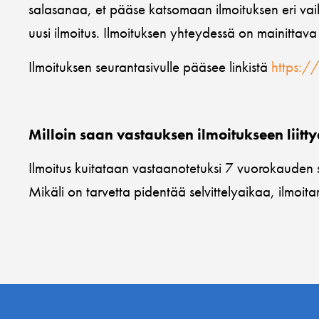
salasanaa, et pääse katsomaan ilmoituksen eri vaih
uusi ilmoitus. Ilmoituksen yhteydessä on mainittava 
Ilmoituksen seurantasivulle pääsee linkistä
https:/
Milloin saan vastauksen ilmoitukseen liitt
Ilmoitus kuitataan vastaanotetuksi 7 vuorokauden si
Mikäli on tarvetta pidentää selvittelyaikaa, ilmoita