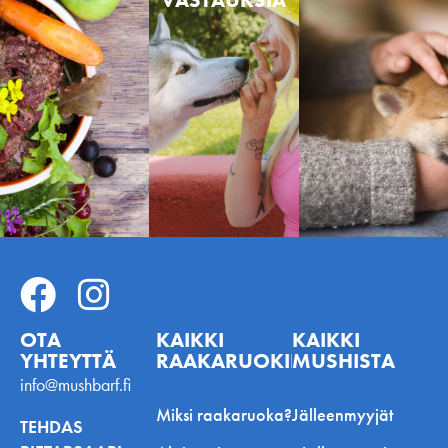
OTA
KAIKKI
KAIKKI
YHTEYTTÄ
RAAKARUOKINNASTA
MUSHISTA
info@mushbarf.fi
Miksi raakaruoka?
Jälleenmyyjät
TEHDAS