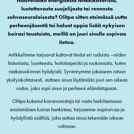
Haaveiletko energisestä lenkkikaverista,
luotettavasta suojelijasta tai rennosta
sohvaseuralaisesta? Olitpa sitten etsimässä uutta
perheenjäsentä tai haluat oppia lisää nykyisen
koirasi taustoista, meillä on juuri sinulle sopivaa
tietoa.
Artikkelimme tarjoavat kattavat tiedot eri roduista –niiden
historiasta, luonteesta, hoitotarpeista ja ruokinnasta, kuten
raakaruokinnan hyödyistä. Syvennymme jokaiseen rotuun
yksityiskohtaisesti, auttaen sinua löytämään juuri sen oikean
rodun, joka sopii sinun ja perheesi elämäntapaan.
Olitpa kokenut koiranomistaja tai vasta harkitsemassa
ensimmäisen koiran hankintaa, tarjoamme inspiroivaa ja
hyödyllistä sisältöä, joka auttaa sinua tekemään oikean
valinnan.