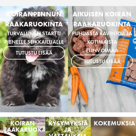
KOIRANPENNUN
AIKUISEN KOIRAN
RAAKARUOKINTA
RAAKARUOKINTA
TURVALLINEN STARTTI
PUHDASTA RAVINTOA JA
PIENELLE SEIKKAILIJALLE
KOTIMAISTA
ELINVOIMAA
TUTUSTU LISÄÄ
TUTUSTU LISÄÄ
KOIRAN
KYSYMYKSIÄ
KOKEMUKSIA
RAAKARUOKA
JA
VASTAUKSIA