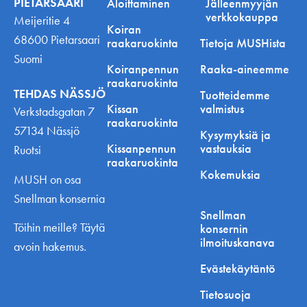
PIETARSAARI
Aloittaminen
Jälleenmyyjän
verkkokauppa
Meijeritie 4
Koiran
68600 Pietarsaari
raakaruokinta
Tietoja MUSHista
Suomi
Koiranpennun
Raaka-aineemme
raakaruokinta
TEHDAS NÄSSJÖ
Tuotteidemme
Kissan
valmistus
Verkstadsgatan 7
raakaruokinta
57134 Nässjö
Kysymyksiä ja
Kissanpennun
vastauksia
Ruotsi
raakaruokinta
Kokemuksia
MUSH on osa
Snellman konsernia
Snellman
Töihin meille? Täytä
konsernin
ilmoituskanava
avoin hakemus.
Evästekäytäntö
Tietosuoja