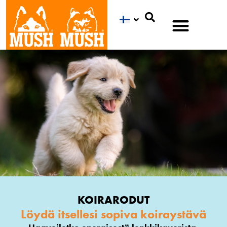
Etsi
KOIRARODUT
Löydä itsellesi sopiva koiraystävä