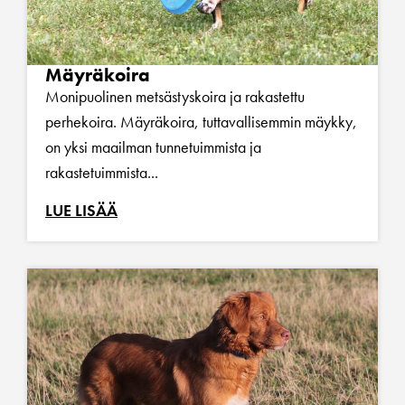
Mäyräkoira
Monipuolinen metsästyskoira ja rakastettu
perhekoira. Mäyräkoira, tuttavallisemmin mäykky,
on yksi maailman tunnetuimmista ja
rakastetuimmista...
LUE LISÄÄ