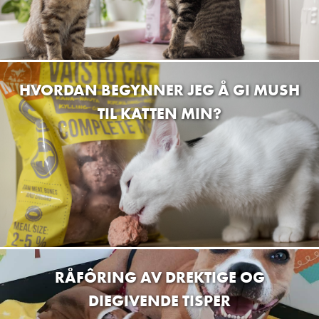
Felleskjøpet agri sa førde
Firdavegen 18, 6800 Førde, Norja
Felleskjøpet agri mo i rana
Søderlundmyra 5, 8622 Mo i Rana, Norja
HVORDAN BEGYNNER JEG Å GI MUSH
TIL KATTEN MIN?
Lassie & Garfield
2750 Gran, Norja
Ramses Zoo As
Holterveien 3, 1448 Drøbak, Norja
Jovial hund da
Trysilvegen 244, Elverum, Norja
Buddy Molde
RÅFÔRING AV DREKTIGE OG
Birger Hatlebakks veg, 6415 Molde, Norja
DIEGIVENDE TISPER
Zoobutikken AS