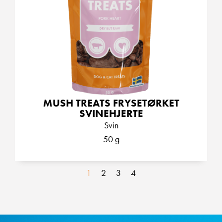
MUSH TREATS FRYSETØRKET
SVINEHJERTE
Svin
50 g
1
2
3
4