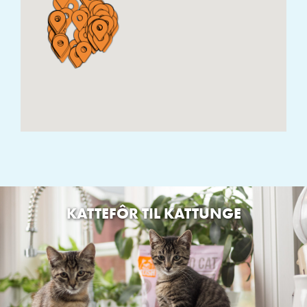
Brautvegen 20, 4341 Bryne, Norge
Pets kløfta
Ilevegen 1, 2040 Kløfta, Norway
Pets zoologen
Infanterivegen 16, 3734 Skien, Norway
Petxl skien
Helgas gate 10, 3730 Skien, Norway
Lørenskog dyrebutikk As
Fjellhamarveien 56F, 1472 Fjellhamar, Norja
KATTEFÔR TIL KATTUNGE
Firmapmgaustad /eidskograwfor
Ånebyvegen 53, 2240 Magnor, Norja
Gårdstunet As
Blindevannsveien 175, 3077 Sande i Vestfold, Norja