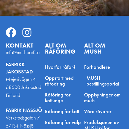
Felleskjøpet Lesja Innkjøpslag SA
Jakup B. Klukstads veg 10, Lesja, Norway
Felleskjøpet Gjøvik Innkjøpslag SA
Kallerudsvingen 4, Gjøvik, Norway
Felleskjøpet Agri SA Fagernes
KONTAKT
ALT OM
ALT OM
Bygdinvegen 144, Fagernes, Norway
RÅFÔRING
MUSH
info@mushbarf.se
VOLLAUGDALEN MØLLE AS
FABRIKK
Hvorfor råfor?
Forhandlere
Nordåsveien 5, Oslo, Norway
JAKOBSTAD
Oppstart med
MUSH
Mejerivägen 4
Felleskjøpet Norsenteret Kongsvinger SA
råfodring
bestillingsportal
68600 Jakobstad
Østre Solørveg 124, Kongsvinger, Norway
Råfôring for
Opplsyninger om
Finland
kattunge
mush
Buddy Lillehammer
Storgata 148, Lillehammer, Norway
FABRIK NÄSSJÖ
Råfôring for katt
Våre råvarer
Verkstadsgatan 7
Buddy Raglamyr AS
Råfôring for valp
Produksjonen av
57134 Nässjö
MUSH råfor