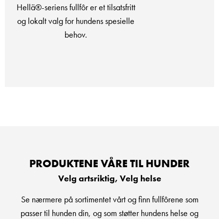
®-seriens fullfôr er et tilsatsfritt
Vais
okalt valg for hundens spesielle
loka
behov.
PRODUKTENE VÅRE TIL HUNDER
Velg artsriktig, Velg helse
Se nærmere på sortimentet vårt og finn fullfôrene som
passer til hunden din, og som støtter hundens helse og