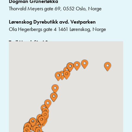
Dogman Grünerløkka
Thorvald Meyers gate 69, 0552 Oslo, Norge
Lørenskog Dyrebutikk avd. Vestparken
Ola Hegerbergs gate 4 1461 Lørenskog, Norge
Troll Hundefôr AS
Sorgenfriveien 9 7031 Trondheim, Norge
Animania Ullevaal
Sognsveien 77C, 0855 Oslo, Norge
Trondheim Hundehotell AS
Tilleråsen 68, Tiller, Norja
Rune`s Hundeforservice AS
Smidsrødveien 3A, 3120 Nøtterøy, Norja
Tropehuset Zoo Engros AS