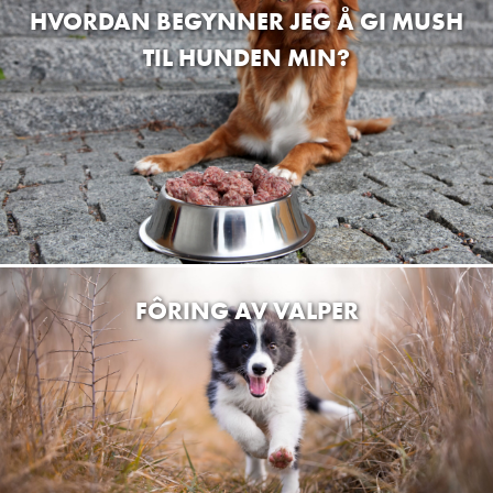
HVORDAN BEGYNNER JEG Å GI MUSH
Haugesund Dyrebutikk
TIL HUNDEN MIN?
Longhammarvegen 7, Haugesund, Norway
Stavanger Dyrebutikk Stavanger
Hillevågsveien 91, Stavanger, Norway
Stavanger Dyrebutikk Randaberg
Randabergveien 310, Randaberg, Norway
Buskerud Zoo & hestesport senter
Lilleåsgata 6, Åmot, Norway
FÔRING AV VALPER
NORD AGILITY ARENA
Mellegårdsveien 128, Trøgstad, Norway
Asker Hund og Helse
Vangsfjellveien 2, Røyken, Norway