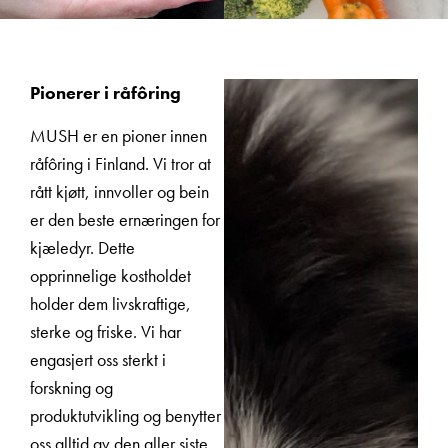
Pionerer i råfôring
MUSH er en pioner innen
råfôring i Finland. Vi tror at
rått kjøtt, innvoller og bein
er den beste ernæringen for
kjæledyr. Dette
opprinnelige kostholdet
holder dem livskraftige,
sterke og friske. Vi har
engasjert oss sterkt i
forskning og
produktutvikling og benytter
oss alltid av den aller siste