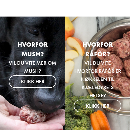
HVORFOR
HVORFOR
MUSH?
RÅFÔR?
VIL DU VITE MER OM
VIL DU VITE
MUSH?
HVORFOR RÅFÔR ER
NØKKELEN TIL
KLIKK HER
KJÆLEDYRETS
HELSE?
KLIKK HER