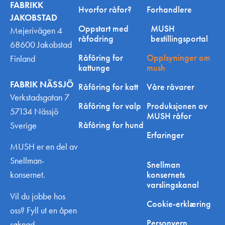
FABRIKK
Hvorfor råfor?
Forhandlere
JAKOBSTAD
Oppstart med
MUSH
Mejerivägen 4
råfodring
bestillingsportal
68600 Jakobstad
Råfôring for
Opplsyninger om
Finland
kattunge
mush
FABRIK NÄSSJÖ
Råfôring for katt
Våre råvarer
Verkstadsgatan 7
Råfôring for valp
Produksjonen av
57134 Nässjö
MUSH råfor
Råfôring for hund
Sverige
Erfaringer
MUSH er en del av
Snellman-
Snellman
konsernets
konsernet.
varslingskanal
Vil du jobbe hos
Cookie-erklæring
oss? Fyll ut en åpen
Personvern
søknad.