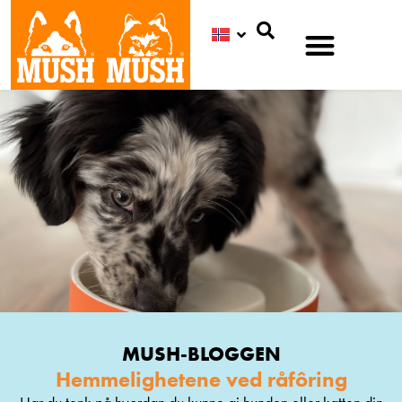
Søk
MUSH-BLOGGEN
Hemmelighetene ved råfôring