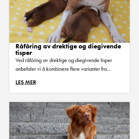
Råfôring av drektige og diegivende
tisper
Ved råfôring av drektige og diegivende tisper
anbefaler vi å kombinere flere varianter fra...
LES MER