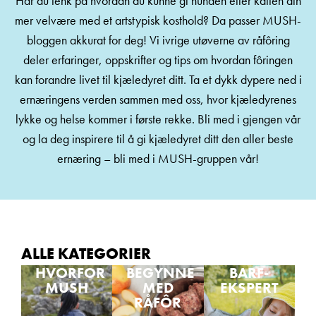
Har du tenk på hvordan du kunne gi hunden eller katten din
mer velvære med et artstypisk kosthold? Da passer MUSH-
bloggen akkurat for deg! Vi ivrige utøverne av råfôring
deler erfaringer, oppskrifter og tips om hvordan fôringen
kan forandre livet til kjæledyret ditt. Ta et dykk dypere ned i
ernæringens verden sammen med oss, hvor kjæledyrenes
lykke og helse kommer i første rekke. Bli med i gjengen vår
og la deg inspirere til å gi kjæledyret ditt den aller beste
ernæring – bli med i MUSH-gruppen vår!
ALLE KATEGORIER
HVORFOR
BEGYNNE
BARF-
MUSH
MED
EKSPERT
RÅFÔR