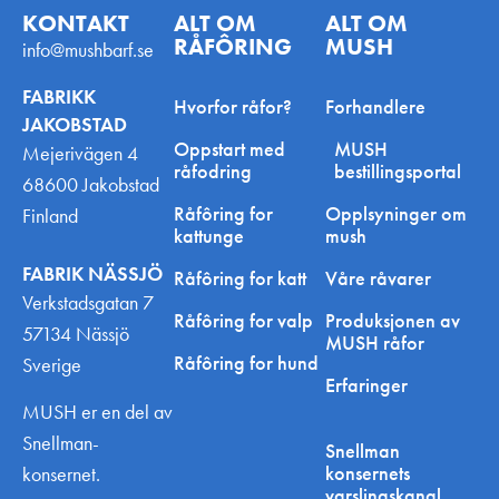
KONTAKT
ALT OM
ALT OM
RÅFÔRING
MUSH
info@mushbarf.se
FABRIKK
Hvorfor råfor?
Forhandlere
JAKOBSTAD
Oppstart med
MUSH
Mejerivägen 4
råfodring
bestillingsportal
68600 Jakobstad
Råfôring for
Opplsyninger om
Finland
kattunge
mush
FABRIK NÄSSJÖ
Råfôring for katt
Våre råvarer
Verkstadsgatan 7
Råfôring for valp
Produksjonen av
57134 Nässjö
MUSH råfor
Råfôring for hund
Sverige
Erfaringer
MUSH er en del av
Snellman-
Snellman
konsernets
konsernet.
varslingskanal