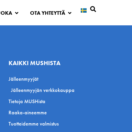
UOKA
OTA YHTEYTTÄ
Etsi
KAIKKI MUSHISTA
Jälleenmyyjät
Jälleenmyyjän verkkokauppa
Tietoja MUSHista
Raaka-aineemme
Tuotteidemme valmistus