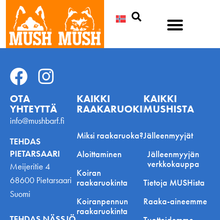
Etsi
OTA
KAIKKI
KAIKKI
YHTEYTTÄ
RAAKARUOKINNASTA
MUSHISTA
info@mushbarf.fi
Miksi raakaruoka?
Jälleenmyyjät
TEHDAS
PIETARSAARI
Aloittaminen
Jälleenmyyjän
verkkokauppa
Meijeritie 4
Koiran
68600 Pietarsaari
raakaruokinta
Tietoja MUSHista
Suomi
Koiranpennun
Raaka-aineemme
raakaruokinta
TEHDAS NÄSSJÖ
Tuotteidemme