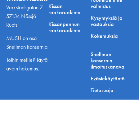
Kissan
valmistus
Verkstadsgatan 7
raakaruokinta
57134 Nässjö
Kysymyksiä ja
Kissanpennun
vastauksia
Ruotsi
raakaruokinta
Kokemuksia
MUSH on osa
Snellman konsernia
Snellman
Töihin meille? Täytä
konsernin
ilmoituskanava
avoin hakemus.
Evästekäytäntö
Tietosuoja