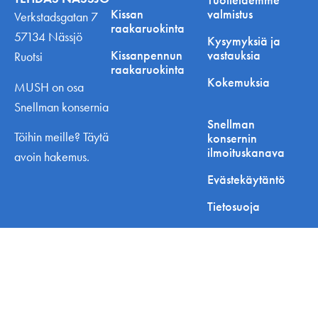
Kissan
valmistus
Verkstadsgatan 7
raakaruokinta
57134 Nässjö
Kysymyksiä ja
Kissanpennun
vastauksia
Ruotsi
raakaruokinta
Kokemuksia
MUSH on osa
Snellman konsernia
Snellman
Töihin meille? Täytä
konsernin
ilmoituskanava
avoin hakemus.
Evästekäytäntö
Tietosuoja