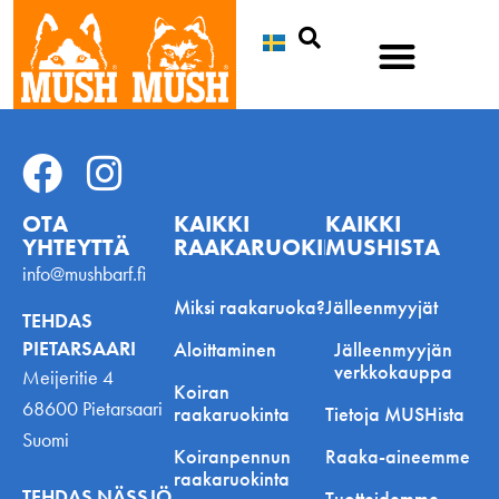
Etsi
OTA
KAIKKI
KAIKKI
YHTEYTTÄ
RAAKARUOKINNASTA
MUSHISTA
info@mushbarf.fi
Miksi raakaruoka?
Jälleenmyyjät
TEHDAS
PIETARSAARI
Aloittaminen
Jälleenmyyjän
verkkokauppa
Meijeritie 4
Koiran
68600 Pietarsaari
raakaruokinta
Tietoja MUSHista
Suomi
Koiranpennun
Raaka-aineemme
raakaruokinta
TEHDAS NÄSSJÖ
Tuotteidemme