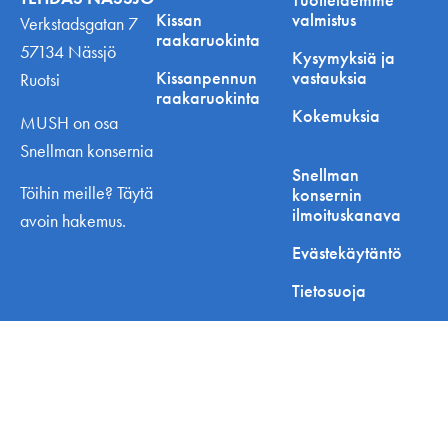
Kissan
valmistus
Verkstadsgatan 7
raakaruokinta
57134 Nässjö
Kysymyksiä ja
Kissanpennun
vastauksia
Ruotsi
raakaruokinta
Kokemuksia
MUSH on osa
Snellman konsernia
Snellman
Töihin meille? Täytä
konsernin
ilmoituskanava
avoin hakemus.
Evästekäytäntö
Tietosuoja