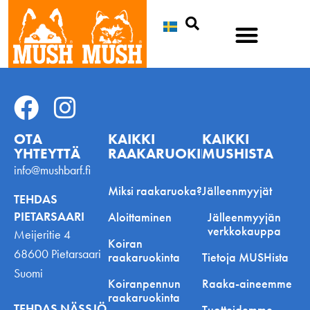
Etsi
OTA
KAIKKI
KAIKKI
YHTEYTTÄ
RAAKARUOKINNASTA
MUSHISTA
info@mushbarf.fi
Miksi raakaruoka?
Jälleenmyyjät
TEHDAS
PIETARSAARI
Aloittaminen
Jälleenmyyjän
verkkokauppa
Meijeritie 4
Koiran
68600 Pietarsaari
raakaruokinta
Tietoja MUSHista
Suomi
Koiranpennun
Raaka-aineemme
raakaruokinta
TEHDAS NÄSSJÖ
Tuotteidemme