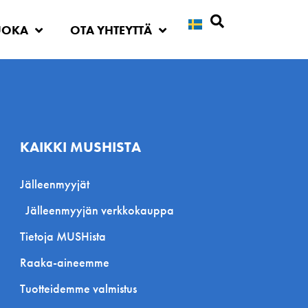
UOKA
OTA YHTEYTTÄ
Etsi
KAIKKI MUSHISTA
Jälleenmyyjät
Jälleenmyyjän verkkokauppa
Tietoja MUSHista
Raaka-aineemme
Tuotteidemme valmistus