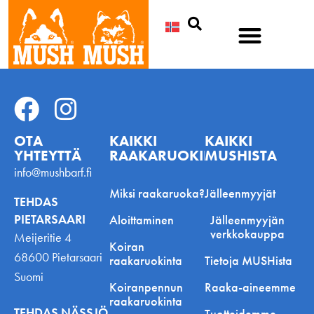
Etsi
OTA
KAIKKI
KAIKKI
YHTEYTTÄ
RAAKARUOKINNASTA
MUSHISTA
info@mushbarf.fi
Miksi raakaruoka?
Jälleenmyyjät
TEHDAS
PIETARSAARI
Aloittaminen
Jälleenmyyjän
verkkokauppa
Meijeritie 4
Koiran
68600 Pietarsaari
raakaruokinta
Tietoja MUSHista
Suomi
Koiranpennun
Raaka-aineemme
raakaruokinta
TEHDAS NÄSSJÖ
Tuotteidemme