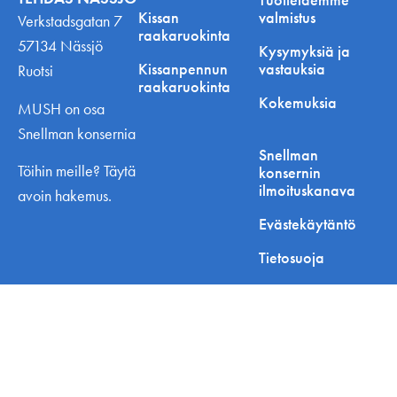
Kissan
valmistus
Verkstadsgatan 7
raakaruokinta
57134 Nässjö
Kysymyksiä ja
Kissanpennun
vastauksia
Ruotsi
raakaruokinta
Kokemuksia
MUSH on osa
Snellman konsernia
Snellman
Töihin meille? Täytä
konsernin
ilmoituskanava
avoin hakemus.
Evästekäytäntö
Tietosuoja