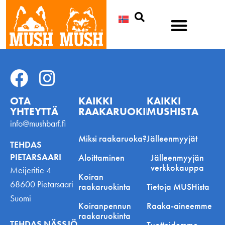
Etsi
OTA
KAIKKI
KAIKKI
YHTEYTTÄ
RAAKARUOKINNASTA
MUSHISTA
info@mushbarf.fi
Miksi raakaruoka?
Jälleenmyyjät
TEHDAS
PIETARSAARI
Aloittaminen
Jälleenmyyjän
verkkokauppa
Meijeritie 4
Koiran
68600 Pietarsaari
raakaruokinta
Tietoja MUSHista
Suomi
Koiranpennun
Raaka-aineemme
raakaruokinta
TEHDAS NÄSSJÖ
Tuotteidemme