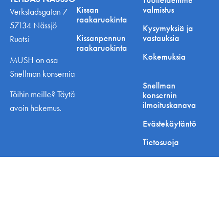
Kissan
valmistus
Verkstadsgatan 7
raakaruokinta
57134 Nässjö
Kysymyksiä ja
Kissanpennun
vastauksia
Ruotsi
raakaruokinta
Kokemuksia
MUSH on osa
Snellman konsernia
Snellman
Töihin meille? Täytä
konsernin
ilmoituskanava
avoin hakemus.
Evästekäytäntö
Tietosuoja