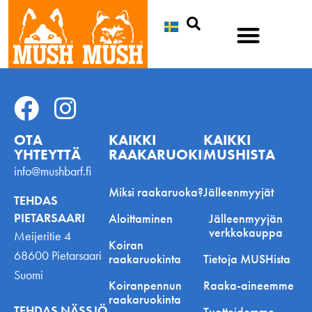
Etsi
OTA
KAIKKI
KAIKKI
YHTEYTTÄ
RAAKARUOKINNASTA
MUSHISTA
info@mushbarf.fi
Miksi raakaruoka?
Jälleenmyyjät
TEHDAS
PIETARSAARI
Aloittaminen
Jälleenmyyjän
verkkokauppa
Meijeritie 4
Koiran
68600 Pietarsaari
raakaruokinta
Tietoja MUSHista
Suomi
Koiranpennun
Raaka-aineemme
raakaruokinta
TEHDAS NÄSSJÖ
Tuotteidemme