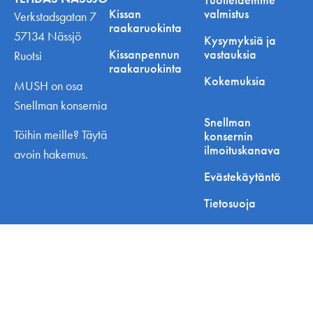
Kissan
valmistus
Verkstadsgatan 7
raakaruokinta
57134 Nässjö
Kysymyksiä ja
Kissanpennun
vastauksia
Ruotsi
raakaruokinta
Kokemuksia
MUSH on osa
Snellman konsernia
Snellman
Töihin meille? Täytä
konsernin
ilmoituskanava
avoin hakemus.
Evästekäytäntö
Tietosuoja