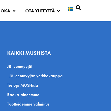
UOKA
OTA YHTEYTTÄ
Etsi
KAIKKI MUSHISTA
Jälleenmyyjät
Jälleenmyyjän verkkokauppa
Tietoja MUSHista
Raaka-aineemme
Tuotteidemme valmistus