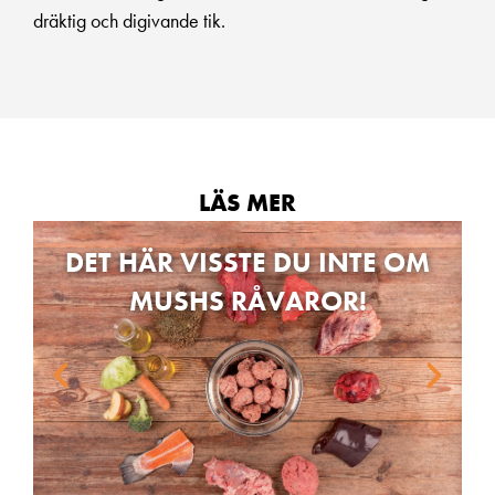
dräktig och digivande tik.
LÄS MER
DET HÄR VISSTE DU INTE OM
MUSHS RÅVAROR!