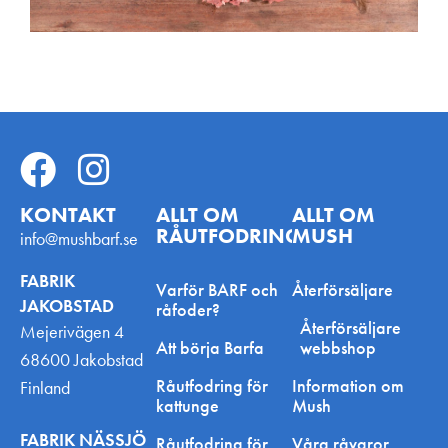
KONTAKT
ALLT OM
ALLT OM
RÅUTFODRING
MUSH
info@mushbarf.se
FABRIK
Varför BARF och
Återförsäljare
JAKOBSTAD
råfoder?
Återförsäljare
Mejerivägen 4
Att börja Barfa
webbshop
68600 Jakobstad
Råutfodring för
Information om
Finland
kattunge
Mush
FABRIK NÄSSJÖ
Råutfodring för
Våra råvaror