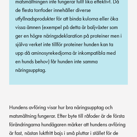
matsmältningen inte fungerar fullt lika effektivt. Då
de flesta torrfoder innehåller diverse
utfyllnadsprodukter för att binda kulorna eller öka
vissa ämnen (exempel på detta är baljväxter som
ger en högre näringsdeklaration på proteiner men i
själva verket inte tillför proteiner hunden kan ta
upp då aminosyrekedjorna är inkompatibla med
en hunds behov) får hunden inte samma
näringsupptag.
Hundens avföring visar hur bra näringsupptag och
matsmältning fungerar. Efter byte till råfoder är de första
förändringarna hundägaren märker att hundens avföring
är fast, nästan luktfritt bajs i små pluttar i stället för de