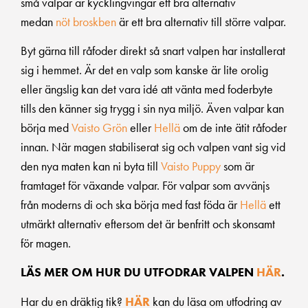
små valpar är kycklingvingar ett bra alternativ
medan
nöt broskben
är ett bra alternativ till större valpar.
Byt gärna till råfoder direkt så snart valpen har installerat
sig i hemmet. Är det en valp som kanske är lite orolig
eller ängslig kan det vara idé att vänta med foderbyte
tills den känner sig trygg i sin nya miljö. Även valpar kan
börja med
Vaisto Grön
eller
Hellä
om de inte ätit råfoder
innan. När magen stabiliserat sig och valpen vant sig vid
den nya maten kan ni byta till
Vaisto Puppy
som är
framtaget för växande valpar. För valpar som avvänjs
från moderns di och ska börja med fast föda är
Hellä
ett
utmärkt alternativ eftersom det är benfritt och skonsamt
för magen.
LÄS MER OM HUR DU UTFODRAR VALPEN
HÄR
.
Har du en dräktig tik?
HÄR
kan du läsa om utfodring av