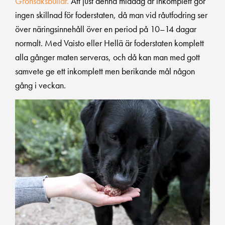
Grönsaksbullar.
Att just denna middag är inkomplett gör
ingen skillnad för foderstaten, då man vid råutfodring ser
över näringsinnehåll över en period på 10–14 dagar
normalt. Med Vaisto eller Hellä är foderstaten komplett
alla gånger maten serveras, och då kan man med gott
samvete ge ett inkomplett men berikande mål någon
gång i veckan.