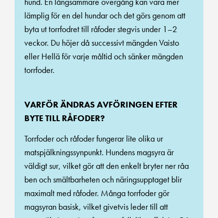
hund. En långsammare övergång kan vara mer
lämplig för en del hundar och det görs genom att
byta ut torrfodret till råfoder stegvis under 1–2
veckor. Du höjer då successivt mängden Vaisto
eller Hellä för varje måltid och sänker mängden
torrfoder.
VARFÖR ÄNDRAS AVFÖRINGEN EFTER
BYTE TILL RÅFODER?
Torrfoder och råfoder fungerar lite olika ur
matspjälkningssynpunkt. Hundens magsyra är
väldigt sur, vilket gör att den enkelt bryter ner råa
ben och smältbarheten och näringsupptaget blir
maximalt med råfoder. Många torrfoder gör
magsyran basisk, vilket givetvis leder till att