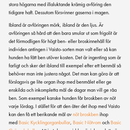
stora högarna med illaluktande krämig avföring den
tidigare haft. Dessutom försvinner gaserna i magen.
Ibland är avföringen mörk, ibland är den ljus. Är
avföringen så hård att den bara smular ut som frigolit är
det förmodligen för högt ben- eller broskinnehåll för
individen antingen i Vaisto-sorten man valt eller så kan
hunden ha fått ben utöver kosten. Det är ingenting som är
farligt och sker det ibland till exempel efter ett benmål så
behöver man inte justera något. Det man kan göra är att
förslagsvis ge lite organ ihop med benmålet eller ge
enskilda och inkompletta mål de dagar man vill ge råa
ben. Som exempel kanske hunden får broskben av nöt
varje lördag. I stället för att den äter det ihop med Vaisto
kan den få ett berikande mål av
nöt broskben
ihop
med
Basic Kycklingorganbullar
,
Basic Nötvom
och
Basic