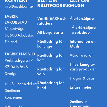
KONTAKT
ALLT OM
ALLT OM
RÅUTFODRING
MUSH
info@mushbarf.se
FABRIK
Varför BARF och
Återförsäljare
JAKOBSTAD
råfoder?
Återförsäljare
Mejerivägen 4
Att börja Barfa
webbshop
68600 Jakobstad
Råutfodring för
Information om
Finland
kattunge
Mush
FABRIK NÄSSJÖ
Råutfodring för
Våra råvaror
katt
Verkstadsgatan 7
Tillverkning av
57134 Nässjö
Råutfodring för
våra produkter
Sverige
valp
Frågor & Svar
Råutfodring för
MUSH är en del av
Erfarenheter
hund
Snellman
koncernen
Snellman-
koncernens