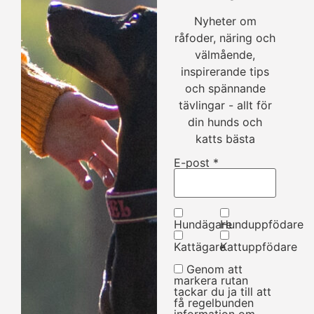
Nyheter om
råfoder, näring och
välmående,
inspirerande tips
och spännande
tävlingar - allt för
din hunds och
katts bästa
E-post *
Hundägare
Hunduppfödare
Kattägare
Kattuppfödare
Genom att
markera rutan
tackar du ja till att
få regelbunden