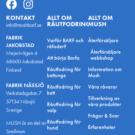
KONTAKT
ALLT OM
ALLT OM
RÅUTFODRING
MUSH
info@mushbarf.se
FABRIK
Varför BARF och
Återförsäljare
JAKOBSTAD
råfoder?
Återförsäljare
Mejerivägen 4
Att börja Barfa
webbshop
68600 Jakobstad
Råutfodring för
Information om
Finland
kattunge
Mush
FABRIK NÄSSJÖ
Råutfodring för
Våra råvaror
katt
Verkstadsgatan 7
Tillverkning av
57134 Nässjö
Råutfodring för
våra produkter
Sverige
valp
Frågor & Svar
Råutfodring för
MUSH är en del av
Erfarenheter
hund
Snellman