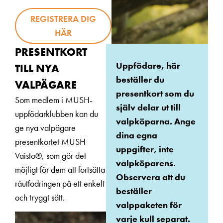
REGISTRERA DIG
HÄR
PRESENTKORT
Uppfödare, här
TILL NYA
beställer du
VALPÄGARE
presentkort som du
Som medlem i MUSH-
själv delar ut till
uppfödarklubben kan du
valpköparna. Ange
ge nya valpägare
dina egna
presentkortet MUSH
uppgifter, inte
Vaisto®, som gör det
valpköparens.
möjligt för dem att fortsätta
Observera att du
råutfodringen på ett enkelt
beställer
och tryggt sätt.
valppaketen för
varje kull separat.