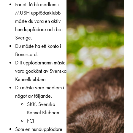
r
För att få bli medlem i
a
k
m
MUSH uppfödarklubb
v
n
måste du vara en aktiv
a
r
hunduppfödare och bo i
h
Sverige.
e
m
Du måste ha ett konto i
m
Bonuscard.
a
*
Ditt uppfödarnamn måste
vara godkänt av Svenska
Kennelklubben.
Du måste vara medlem i
något av följande.
SKK, Svenska
Kennel Klubben
FCI
Som en hunduppfödare