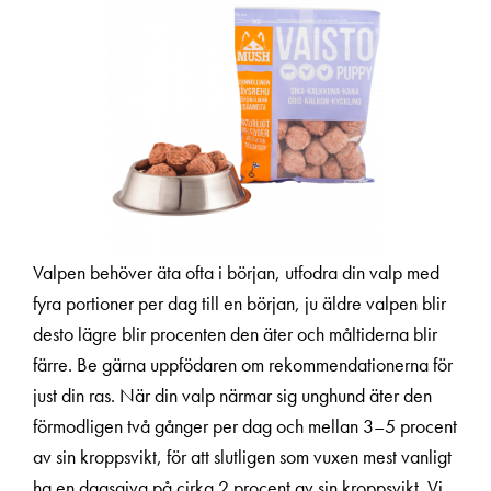
Valpen behöver äta ofta i början, utfodra din valp med
fyra portioner per dag till en början, ju äldre valpen blir
desto lägre blir procenten den äter och måltiderna blir
färre. Be gärna uppfödaren om rekommendationerna för
just din ras. När din valp närmar sig unghund äter den
förmodligen två gånger per dag och mellan 3–5 procent
av sin kroppsvikt, för att slutligen som vuxen mest vanligt
ha en dagsgiva på cirka 2 procent av sin kroppsvikt. Vi