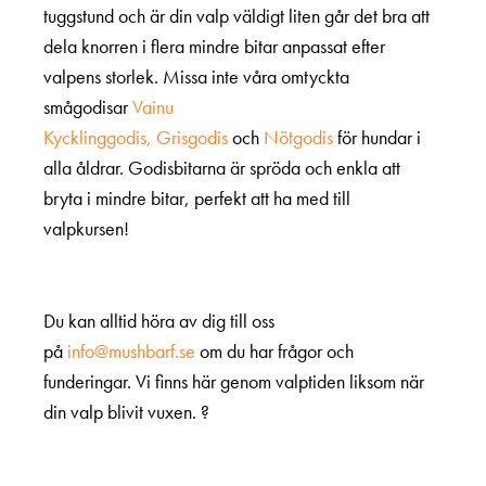
tuggstund och är din valp väldigt liten går det bra att
dela knorren i flera mindre bitar anpassat efter
valpens storlek. Missa inte våra omtyckta
smågodisar
Vainu
Kycklinggodis,
Grisgodis
och
Nötgodis
för hundar i
alla åldrar. Godisbitarna är spröda och enkla att
bryta i mindre bitar, perfekt att ha med till
valpkursen!
Du kan alltid höra av dig till oss
på
info@mushbarf.se
om du har frågor och
funderingar. Vi finns här genom valptiden liksom när
din valp blivit vuxen. ?