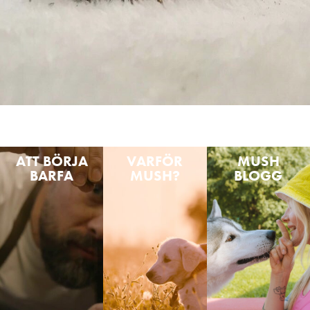
ATT BÖRJA
VARFÖR
MUSH
BARFA
MUSH?
BLOGG