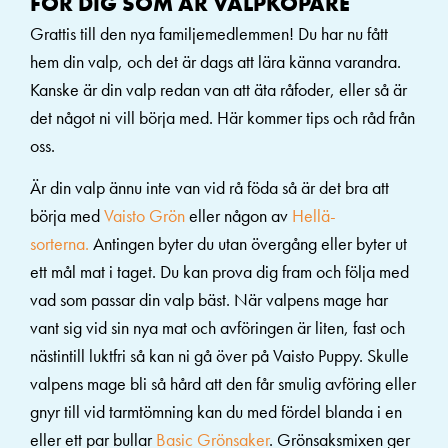
FÖR DIG SOM ÄR VALPKÖPARE
Grattis till den nya familjemedlemmen! Du har nu fått
hem din valp, och det är dags att lära känna varandra.
Kanske är din valp redan van att äta råfoder, eller så är
det något ni vill börja med. Här kommer tips och råd från
oss.
Är din valp ännu inte van vid rå föda så är det bra att
börja med
Vaisto Grön
eller någon av
Hellä-
sorterna.
Antingen byter du utan övergång eller byter ut
ett mål mat i taget. Du kan prova dig fram och följa med
vad som passar din valp bäst. När valpens mage har
vant sig vid sin nya mat och avföringen är liten, fast och
nästintill luktfri så kan ni gå över på Vaisto Puppy. Skulle
valpens mage bli så hård att den får smulig avföring eller
gnyr till vid tarmtömning kan du med fördel blanda i en
eller ett par bullar
Basic Grönsaker
. Grönsaksmixen ger