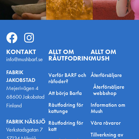
KONTAKT
ALLT OM
ALLT OM
RÅUTFODRING
MUSH
info@mushbarf.se
FABRIK
Varför BARF och
Återförsäljare
JAKOBSTAD
råfoder?
Återförsäljare
Mejerivägen 4
Att börja Barfa
webbshop
68600 Jakobstad
Råutfodring för
Information om
Finland
kattunge
Mush
FABRIK NÄSSJÖ
Råutfodring för
Våra råvaror
katt
Verkstadsgatan 7
Tillverkning av
57134 Nässjö