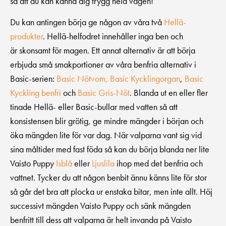
så att du kan känna dig trygg hela vägen!
Du kan antingen börja ge någon av våra två
Hellä-
produkter
. Hellä-helfodret innehåller inga ben och
är skonsamt för magen. Ett annat alternativ är att börja
erbjuda små smakportioner av våra benfria alternativ i
Basic-serien:
Basic Nötvom,
Basic Kycklingorgan
,
Basic
Kyckling benfri
och
Basic Gris-Nöt
. Blanda ut en eller fler
tinade Hellä- eller Basic-bullar med vatten så att
konsistensen blir grötig, ge mindre mängder i början och
öka mängden lite för var dag. När valparna vant sig vid
sina måltider med fast föda så kan du börja blanda ner lite
Vaisto Puppy
Isblå
eller
Ljuslila
ihop med det benfria och
vattnet. Tycker du att någon benbit ännu känns lite för stor
så går det bra att plocka ur enstaka bitar, men inte allt. Höj
successivt mängden Vaisto Puppy och sänk mängden
benfritt till dess att valparna är helt invanda på Vaisto