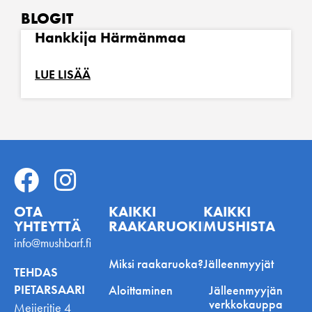
BLOGIT
Hankkija Härmänmaa
LUE LISÄÄ
OTA
KAIKKI
KAIKKI
YHTEYTTÄ
RAAKARUOKINNASTA
MUSHISTA
info@mushbarf.fi
Miksi raakaruoka?
Jälleenmyyjät
TEHDAS
PIETARSAARI
Aloittaminen
Jälleenmyyjän
verkkokauppa
Meijeritie 4