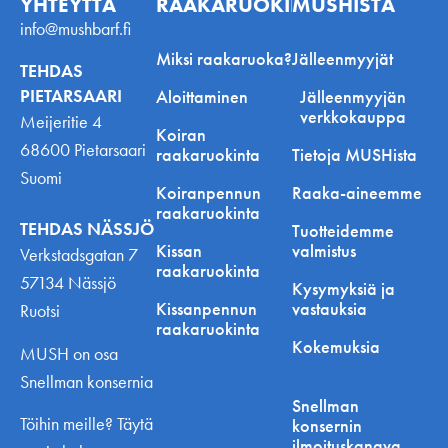
YHTEYTTÄ
RAAKARUOKINNASTA
MUSHISTA
info@mushbarf.fi
Miksi raakaruoka?
Jälleenmyyjät
TEHDAS
PIETARSAARI
Aloittaminen
Jälleenmyyjän
verkkokauppa
Meijeritie 4
Koiran
68600 Pietarsaari
raakaruokinta
Tietoja MUSHista
Suomi
Koiranpennun
Raaka-aineemme
raakaruokinta
TEHDAS NÄSSJÖ
Tuotteidemme
Kissan
valmistus
Verkstadsgatan 7
raakaruokinta
57134 Nässjö
Kysymyksiä ja
Kissanpennun
vastauksia
Ruotsi
raakaruokinta
Kokemuksia
MUSH on osa
Snellman konsernia
Snellman
Töihin meille? Täytä
konsernin
ilmoituskanava