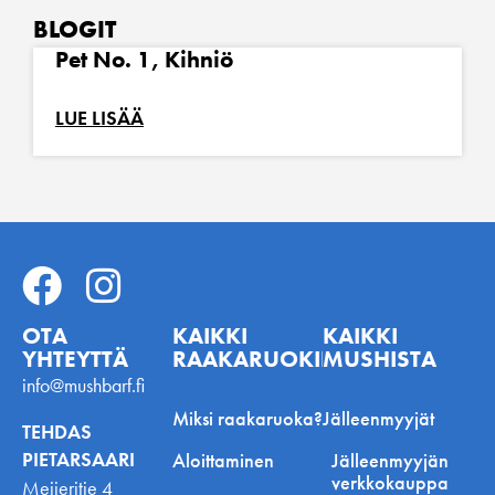
BLOGIT
Pet No. 1, Kihniö
LUE LISÄÄ
OTA
KAIKKI
KAIKKI
YHTEYTTÄ
RAAKARUOKINNASTA
MUSHISTA
info@mushbarf.fi
Miksi raakaruoka?
Jälleenmyyjät
TEHDAS
PIETARSAARI
Aloittaminen
Jälleenmyyjän
verkkokauppa
Meijeritie 4