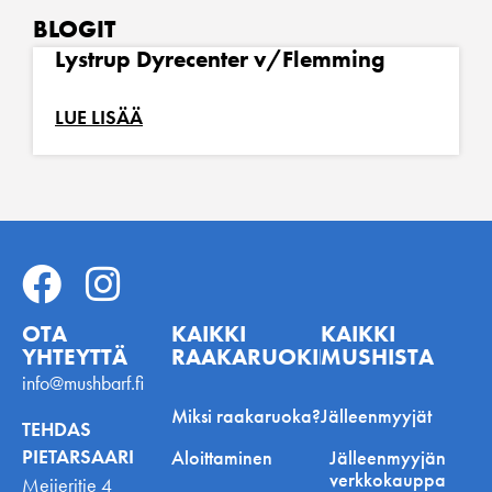
BLOGIT
Lystrup Dyrecenter v/Flemming
LUE LISÄÄ
OTA
KAIKKI
KAIKKI
YHTEYTTÄ
RAAKARUOKINNASTA
MUSHISTA
info@mushbarf.fi
Miksi raakaruoka?
Jälleenmyyjät
TEHDAS
PIETARSAARI
Aloittaminen
Jälleenmyyjän
verkkokauppa
Meijeritie 4