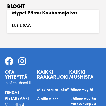
BLOGIT
Mypet Pärnu Kaubamajakas
LUE LISÄÄ
OTA
KAIKKI
KAIKKI
YHTEYTTÄ
RAAKARUOKINNASTA
MUSHISTA
info@mushbarf.fi
Miksi raakaruoka?
Jälleenmyyjät
TEHDAS
PIETARSAARI
Aloittaminen
Jälleenmyyjän
verkkokauppa
Meijeritie 4