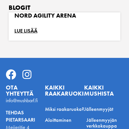
BLOGIT
NORD AGILITY ARENA
LUE LISÄÄ
OTA
KAIKKI
KAIKKI
YHTEYTTÄ
RAAKARUOKINNASTA
MUSHISTA
info@mushbarf.fi
Miksi raakaruoka?
Jälleenmyyjät
TEHDAS
PIETARSAARI
Aloittaminen
Jälleenmyyjän
verkkokauppa
Meijeritie 4