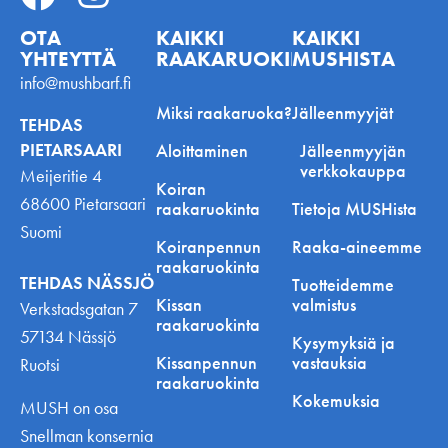
OTA
KAIKKI
KAIKKI
YHTEYTTÄ
RAAKARUOKINNASTA
MUSHISTA
info@mushbarf.fi
Miksi raakaruoka?
Jälleenmyyjät
TEHDAS
PIETARSAARI
Aloittaminen
Jälleenmyyjän
verkkokauppa
Meijeritie 4
Koiran
68600 Pietarsaari
raakaruokinta
Tietoja MUSHista
Suomi
Koiranpennun
Raaka-aineemme
raakaruokinta
TEHDAS NÄSSJÖ
Tuotteidemme
Kissan
valmistus
Verkstadsgatan 7
raakaruokinta
57134 Nässjö
Kysymyksiä ja
Kissanpennun
vastauksia
Ruotsi
raakaruokinta
Kokemuksia
MUSH on osa
Snellman konsernia