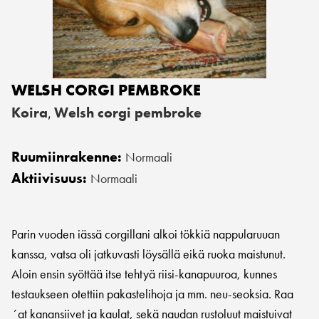
WELSH CORGI PEMBROKE
Koira
Welsh corgi pembroke
,
Ruumiinrakenne:
Normaali
Aktiivisuus:
Normaali
Parin vuoden iässä corgillani alkoi tökkiä nappularuuan
kanssa, vatsa oli jatkuvasti löysällä eikä ruoka maistunut.
Aloin ensin syöttää itse tehtyä riisi-kanapuuroa, kunnes
testaukseen otettiin pakastelihoja ja mm. neu-seoksia. Raa
´at kanansiivet ja kaulat, sekä naudan rustoluut maistuivat