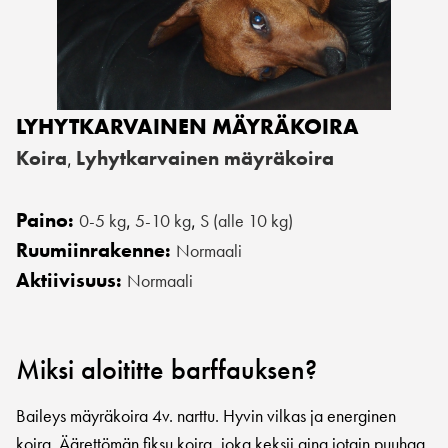
LYHYTKARVAINEN MÄYRÄKOIRA
Koira
Lyhytkarvainen mäyräkoira
,
Paino:
0-5 kg
5-10 kg
S (alle 10 kg)
,
,
Ruumiinrakenne:
Normaali
Aktiivisuus:
Normaali
Miksi aloititte barffauksen?
Baileys mäyräkoira 4v. narttu. Hyvin vilkas ja energinen
koira. Äärettömän fiksu koira, joka keksii aina jotain puuhaa,