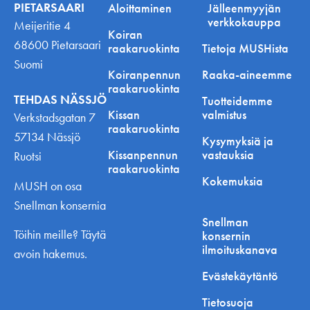
PIETARSAARI
Aloittaminen
Jälleenmyyjän
verkkokauppa
Meijeritie 4
Koiran
68600 Pietarsaari
raakaruokinta
Tietoja MUSHista
Suomi
Koiranpennun
Raaka-aineemme
raakaruokinta
TEHDAS NÄSSJÖ
Tuotteidemme
Kissan
valmistus
Verkstadsgatan 7
raakaruokinta
57134 Nässjö
Kysymyksiä ja
Kissanpennun
vastauksia
Ruotsi
raakaruokinta
Kokemuksia
MUSH on osa
Snellman konsernia
Snellman
Töihin meille? Täytä
konsernin
ilmoituskanava
avoin hakemus.
Evästekäytäntö
Tietosuoja