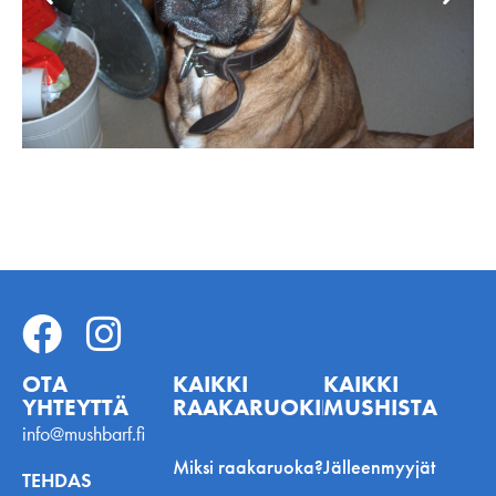
OTA
KAIKKI
KAIKKI
YHTEYTTÄ
RAAKARUOKINNASTA
MUSHISTA
info@mushbarf.fi
Miksi raakaruoka?
Jälleenmyyjät
TEHDAS