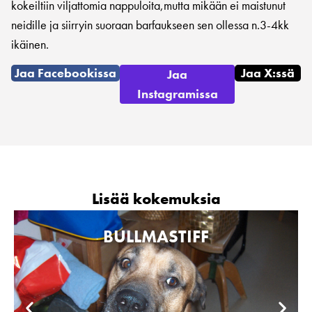
kokeiltiin viljattomia nappuloita,mutta mikään ei maistunut
neidille ja siirryin suoraan barfaukseen sen ollessa n.3-4kk
ikäinen.
Jaa Facebookissa
Jaa X:ssä
Jaa
Instagramissa
Lisää kokemuksia
BULLMASTIFF