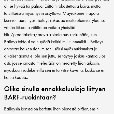
oli se hyvää tai pahaa. Erittäin rakastettava koira, mutta
tarvittaessa myös hyvin ärsyttävä. Mäyräkoirien tapoja
kunnioittaen,myös Baileys rakastaa muita eläimiä, yleensä
vähän liikaa ja välillä on vaikea yhdistää
hiiri/preeriakoira/orava-koiratalous keskenään, kun
Baileys tahtoisi vain syödä kaikki muut lemmikit… Baileys
arvostaa kaiken riehumisen lisäksi myös nukkumista ja
aikaiset aamut ei ole sen juttu, se täytyy joskus kantaa ulos
asti, jos se omasta mielestään on herätetty liian aikasin,
myöskään sadekeleillä sen ei tarvitse kävellä, koska se ei
halua kastua..
Oliko sinulla ennakkoluuloja liittyen
BARF-ruokintaan?
Baileysin kanssa on barfattu ihan pienestä pitäen,ensin