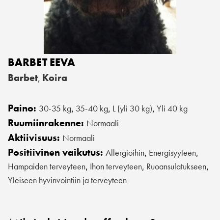
BARBET EEVA
Barbet
Koira
,
Paino:
30-35 kg
35-40 kg
L (yli 30 kg)
Yli 40 kg
,
,
,
Ruumiinrakenne:
Normaali
Aktiivisuus:
Normaali
Positiivinen vaikutus:
Allergioihin
Energisyyteen
,
,
Hampaiden terveyteen
Ihon terveyteen
Ruoansulatukseen
,
,
,
Yleiseen hyvinvointiin ja terveyteen