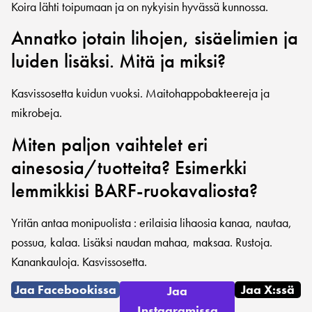
Koira lähti toipumaan ja on nykyisin hyvässä kunnossa.
Annatko jotain lihojen, sisäelimien ja
luiden lisäksi. Mitä ja miksi?
Kasvissosetta kuidun vuoksi. Maitohappobakteereja ja
mikrobeja.
Miten paljon vaihtelet eri
ainesosia/tuotteita? Esimerkki
lemmikkisi BARF-ruokavaliosta?
Yritän antaa monipuolista : erilaisia lihaosia kanaa, nautaa,
possua, kalaa. Lisäksi naudan mahaa, maksaa. Rustoja.
Kanankauloja. Kasvissosetta.
Jaa Facebookissa
Jaa X:ssä
Jaa
Instagramissa