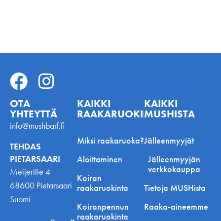
OTA
KAIKKI
KAIKKI
YHTEYTTÄ
RAAKARUOKINNASTA
MUSHISTA
info@mushbarf.fi
Miksi raakaruoka?
Jälleenmyyjät
TEHDAS
PIETARSAARI
Aloittaminen
Jälleenmyyjän
verkkokauppa
Meijeritie 4
Koiran
68600 Pietarsaari
raakaruokinta
Tietoja MUSHista
Suomi
Koiranpennun
Raaka-aineemme
raakaruokinta