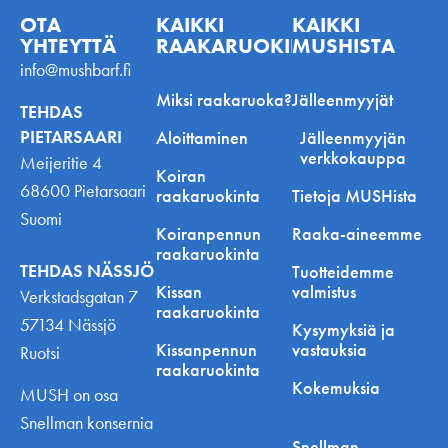
OTA
KAIKKI
KAIKKI
YHTEYTTÄ
RAAKARUOKINNASTA
MUSHISTA
info@mushbarf.fi
Miksi raakaruoka?
Jälleenmyyjät
TEHDAS
PIETARSAARI
Aloittaminen
Jälleenmyyjän
verkkokauppa
Meijeritie 4
Koiran
68600 Pietarsaari
raakaruokinta
Tietoja MUSHista
Suomi
Koiranpennun
Raaka-aineemme
raakaruokinta
TEHDAS NÄSSJÖ
Tuotteidemme
Kissan
valmistus
Verkstadsgatan 7
raakaruokinta
57134 Nässjö
Kysymyksiä ja
Kissanpennun
vastauksia
Ruotsi
raakaruokinta
Kokemuksia
MUSH on osa
Snellman konsernia
Snellman