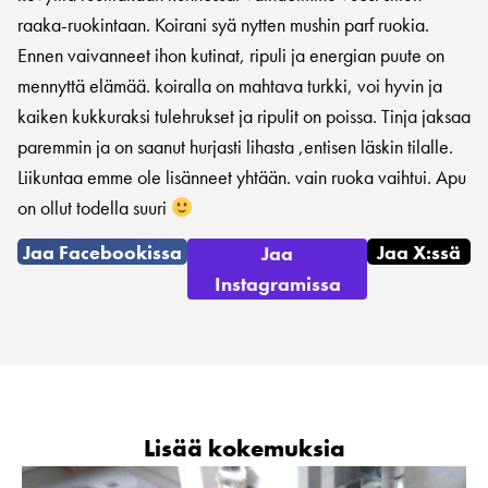
raaka-ruokintaan. Koirani syä nytten mushin parf ruokia.
Ennen vaivanneet ihon kutinat, ripuli ja energian puute on
mennyttä elämää. koiralla on mahtava turkki, voi hyvin ja
kaiken kukkuraksi tulehrukset ja ripulit on poissa. Tinja jaksaa
paremmin ja on saanut hurjasti lihasta ,entisen läskin tilalle.
Liikuntaa emme ole lisänneet yhtään. vain ruoka vaihtui. Apu
on ollut todella suuri
Jaa Facebookissa
Jaa X:ssä
Jaa
Instagramissa
Lisää kokemuksia