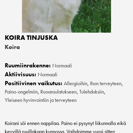
KOIRA TINJUSKA
Koira
Ruumiinrakenne:
Normaali
Aktiivisuus:
Normaali
Positiivinen vaikutus:
Allergioihin
Ihon terveyteen
,
,
Paino-ongelmiin
Ruoansulatukseen
Tulehduksiin
,
,
,
Yleiseen hyvinvointiin ja terveyteen
Koirani söi ennen nappilaa. Paino ei pysynyt liikunnalla eikä
kevyillä ruuillakaan kunnossa. Vaihdoimme vuosi sitten