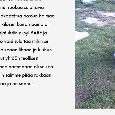
anut ruokaa sulattavia
n pakastettua possun haimaa
kilosen koiran paino oli
jatuksiin eksyi BARF ja
ö voisi sulattaa mihin se
 oikeaan lihaan ja luuhun
t yhtään teollisesti
änne parempaan oli selkeä
:in saimme pitää rakkaan
ää ja on saanut