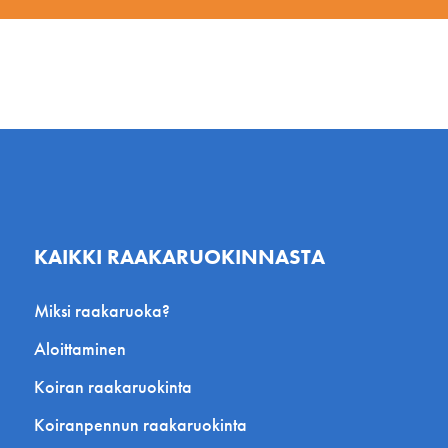
KAIKKI RAAKARUOKINNASTA
Miksi raakaruoka?
Aloittaminen
Koiran raakaruokinta
Koiranpennun raakaruokinta