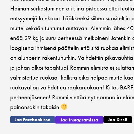
Haiman surkastuminen oli siinä pisteessä ettei tuott
entsyymejä lainkaan. Lääkkeeksi siihen suositeltii
muttei sekään tuntunut auttavan. Aiemmin lähes 40-
enää 29 kg ja suru perheessä melkoinen! Jotenkin a
loogisena ihmisenä päättelin että sitä ruokaa elimist
on alunperin rakentunutkin. Vaihdettiin pikavauhtia
ja johan alkoi tapahtua! Rommin elimistö ei sulattanu
valmistettua ruokaa, kallista eikä halpaa mutta kä
ruokavalion vaihduttua raakaruokaan! Kiitos BARF
perheenjäsenen! Rommi viettää nyt normaalia eläm
painonsakin takaisin
Jaa Facebookissa
Jaa X:ssä
Jaa Instagramissa