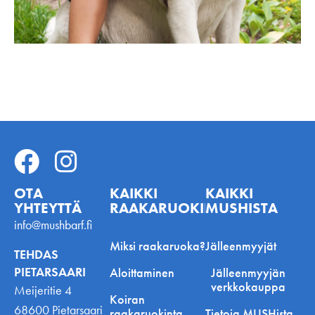
OTA
KAIKKI
KAIKKI
YHTEYTTÄ
RAAKARUOKINNASTA
MUSHISTA
info@mushbarf.fi
Miksi raakaruoka?
Jälleenmyyjät
TEHDAS
PIETARSAARI
Aloittaminen
Jälleenmyyjän
verkkokauppa
Meijeritie 4
Koiran
68600 Pietarsaari
raakaruokinta
Tietoja MUSHista