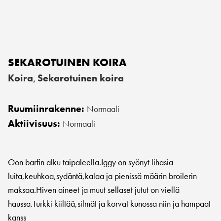
SEKAROTUINEN KOIRA
Koira
Sekarotuinen koira
,
Ruumiinrakenne:
Normaali
Aktiivisuus:
Normaali
Oon barfin alku taipaleella.Iggy on syönyt lihasia
luita,keuhkoa,sydäntä,kalaa ja pienissä määrin broilerin
maksaa.Hiven aineet ja muut sellaset jutut on viellä
haussa.Turkki kiiltää,silmät ja korvat kunossa niin ja hampaat
kanss