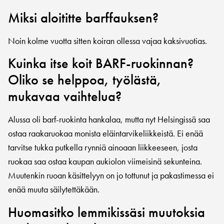
Miksi aloititte barffauksen?
Noin kolme vuotta sitten koiran ollessa vajaa kaksivuotias.
Kuinka itse koit BARF-ruokinnan?
Oliko se helppoa, työlästä,
mukavaa vaihtelua?
Alussa oli barf-ruokinta hankalaa, mutta nyt Helsingissä saa
ostaa raakaruokaa monista eläintarvikeliikkeistä. Ei enää
tarvitse tukka putkella rynniä ainoaan liikkeeseen, josta
ruokaa saa ostaa kaupan aukiolon viimeisinä sekunteina.
Muutenkin ruoan käsittelyyn on jo tottunut ja pakastimessa ei
enää muuta säilytettäkään.
Huomasitko lemmikissäsi muutoksia