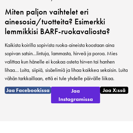
Miten paljon vaihtelet eri
ainesosia/tuotteita? Esimerkki
lemmikkisi BARF-ruokavaliosta?
Kaikista koirilla sopivista ruoka-aineista koostaan aina
sopivan satsin…lintuja, lammasta, hirveä ja poroa. Mies
valittaa kun hänelle ei koskaa osteta hirven tai hanhen
lihaa… Luita, siipiä, sisäelimiä ja lihaa kaikkea sekaisin. Luita
vähän tarkkaillaan, että ei tule yhdelle päivälle liikaa.
Jaa Facebookissa
Jaa X:ssä
Jaa
Instagramissa