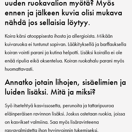
uuden ruokavalion myötä? Myös
ennen ja jälkeen kuvia olisi mukava
nähdä jos sellaisia löytyy.
Koira kärsi atooppisesta ihosta ja allergioista. Mikään
kuivaruoka ei tuntunut sopivan. Lääkityksellä ja barffauksella
koiran vointi parani ja kutina helpotti. Lisäksi koiralla ei ole
enää ripulia eikä oksentelua. Koiran ruokahalu parani myös
huomattavasti.
Annatko jotain lihojen, sisäelimien ja
luiden lisäksi. Mitä ja miksi?
Syö itsetehtyä kasvissosetta, perunoita ja tattaripuuroa
eläinperäisen ravinnon lisäksi. Joskus ostetaan ruokia, joissa
on kasvikset valmiina. Saa myös lisäravinteena
rasvavalmistetta ihon hyvinvoinnin tukemiseksi.