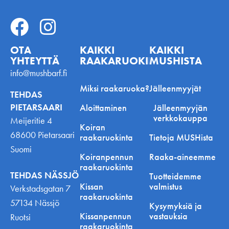
OTA
KAIKKI
KAIKKI
YHTEYTTÄ
RAAKARUOKINNASTA
MUSHISTA
info@mushbarf.fi
Miksi raakaruoka?
Jälleenmyyjät
TEHDAS
PIETARSAARI
Aloittaminen
Jälleenmyyjän
verkkokauppa
Meijeritie 4
Koiran
68600 Pietarsaari
raakaruokinta
Tietoja MUSHista
Suomi
Koiranpennun
Raaka-aineemme
raakaruokinta
TEHDAS NÄSSJÖ
Tuotteidemme
Kissan
valmistus
Verkstadsgatan 7
raakaruokinta
57134 Nässjö
Kysymyksiä ja
Kissanpennun
vastauksia
Ruotsi
raakaruokinta