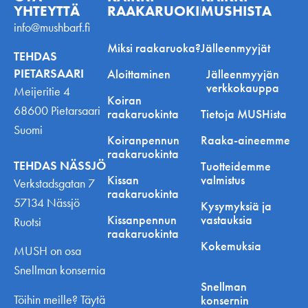
YHTEYTTÄ
RAAKARUOKINNASTA
MUSHISTA
info@mushbarf.fi
Miksi raakaruoka?
Jälleenmyyjät
TEHDAS
PIETARSAARI
Aloittaminen
Jälleenmyyjän
verkkokauppa
Meijeritie 4
Koiran
68600 Pietarsaari
raakaruokinta
Tietoja MUSHista
Suomi
Koiranpennun
Raaka-aineemme
raakaruokinta
TEHDAS NÄSSJÖ
Tuotteidemme
Kissan
valmistus
Verkstadsgatan 7
raakaruokinta
57134 Nässjö
Kysymyksiä ja
Kissanpennun
vastauksia
Ruotsi
raakaruokinta
Kokemuksia
MUSH on osa
Snellman konsernia
Snellman
Töihin meille? Täytä
konsernin