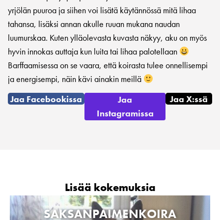
yrjölän puuroa ja siihen voi lisätä käytännössä mitä lihaa
tahansa, lisäksi annan akulle ruuan mukana naudan
luumurskaa. Kuten ylläolevasta kuvasta näkyy, aku on myös
hyvin innokas auttaja kun luita tai lihaa palotellaan
Barffaamisessa on se vaara, että koirasta tulee onnellisempi
ja energisempi, näin kävi ainakin meillä
Jaa Facebookissa
Jaa X:ssä
Jaa
Instagramissa
Lisää kokemuksia
SAKSANPAIMENKOIRA