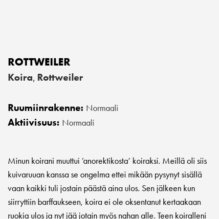
ROTTWEILER
Koira
Rottweiler
,
Ruumiinrakenne:
Normaali
Aktiivisuus:
Normaali
Minun koirani muuttui ’anorektikosta’ koiraksi. Meillä oli siis
kuivaruuan kanssa se ongelma ettei mikään pysynyt sisällä
vaan kaikki tuli jostain päästä aina ulos. Sen jälkeen kun
siirryttiin barffaukseen, koira ei ole oksentanut kertaakaan
ruokia ulos ja nyt jää jotain myös nahan alle. Teen koiralleni