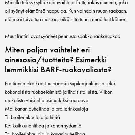
Minulle tuli syksyllä kodinvaihtaja-fretti, iäkäs mummo, joka
oli syönyt elämänsä nappulaa. Kun vaihdoin ruuan raakaan,
eläin sai toivottua massaa, eikä siltä tunnu enää luut käteen.
Muut frettini ovat syöneet pennusta saakka raakaruokaa
Miten paljon vaihtelet eri
ainesosia/tuotteita? Esimerkki
lemmikkisi BARF-ruokavaliosta?
Frettieni ruoka koostuu pääosin siipikarjanlihasta sekä
kokonaisista ruokaeläimistä ja lihaisista luista. Viikon
ruokalista voisi olla esimerkiksi seuraava:
Ma: kananjauhelihaa ja broilerinkauloja
Ti: broilerinkauloja ja hiiriä
Ke: kalkkunanlihaa ja kanan sydämiä
To: broilerinkauloja ja kananjauhelihaa