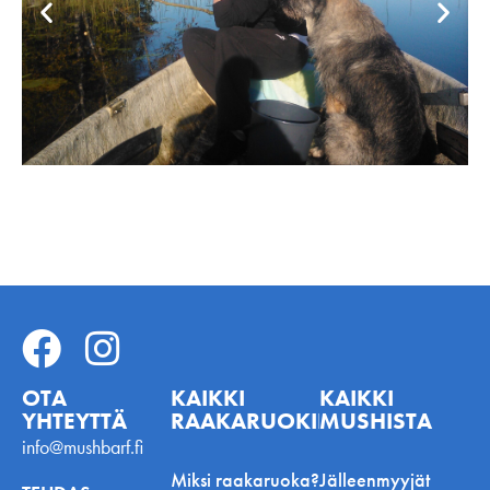
OTA
KAIKKI
KAIKKI
YHTEYTTÄ
RAAKARUOKINNASTA
MUSHISTA
info@mushbarf.fi
Miksi raakaruoka?
Jälleenmyyjät