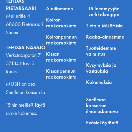
TEHDAS
PIETARSAARI
Aloittaminen
Jälleenmyyjän
verkkokauppa
Meijeritie 4
Koiran
68600 Pietarsaari
raakaruokinta
Tietoja MUSHista
Suomi
Koiranpennun
Raaka-aineemme
raakaruokinta
TEHDAS NÄSSJÖ
Tuotteidemme
Kissan
valmistus
Verkstadsgatan 7
raakaruokinta
57134 Nässjö
Kysymyksiä ja
Kissanpennun
vastauksia
Ruotsi
raakaruokinta
Kokemuksia
MUSH on osa
Snellman konsernia
Snellman
Töihin meille? Täytä
konsernin
ilmoituskanava
avoin hakemus.
Evästekäytäntö