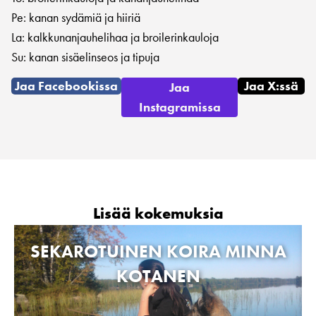
Pe: kanan sydämiä ja hiiriä
La: kalkkunanjauhelihaa ja broilerinkauloja
Su: kanan sisäelinseos ja tipuja
Jaa Facebookissa
Jaa X:ssä
Jaa
Instagramissa
Lisää kokemuksia
SEKAROTUINEN KOIRA MINNA
KOTANEN