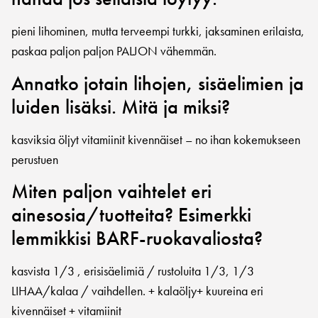
pieni lihominen, mutta terveempi turkki, jaksaminen erilaista,
paskaa paljon paljon PALJON vähemmän.
Annatko jotain lihojen, sisäelimien ja
luiden lisäksi. Mitä ja miksi?
kasviksia öljyt vitamiinit kivennäiset – no ihan kokemukseen
perustuen
Miten paljon vaihtelet eri
ainesosia/tuotteita? Esimerkki
lemmikkisi BARF-ruokavaliosta?
kasvista 1/3 , erisisäelimiä / rustoluita 1/3, 1/3
LIHAA/kalaa / vaihdellen. + kalaöljy+ kuureina eri
kivennäiset + vitamiinit