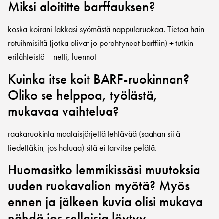
Miksi aloititte barffauksen?
koska koirani lakkasi syömästä nappularuokaa. Tietoa hain
rotuihmisiltä (jotka olivat jo perehtyneet barffiin) + tutkin
erilähteistä – netti, luennot
Kuinka itse koit BARF-ruokinnan?
Oliko se helppoa, työlästä,
mukavaa vaihtelua?
raakaruokinta maalaisjärjellä tehtävää (saahan siitä
tiedettäkin, jos haluaa) sitä ei tarvitse pelätä.
Huomasitko lemmikissäsi muutoksia
uuden ruokavalion myötä? Myös
ennen ja jälkeen kuvia olisi mukava
nähdä jos sellaisia löytyy.