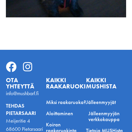
OTA
KAIKKI
KAIKKI
YHTEYTTÄ
RAAKARUOKINNASTA
MUSHISTA
info@mushbarf.fi
Miksi raakaruoka?
Jälleenmyyjät
TEHDAS
PIETARSAARI
Aloittaminen
Jälleenmyyjän
verkkokauppa
Meijeritie 4
Koiran
68600 Pietarsaari
raakaruokinta
Tietoja MUSHista