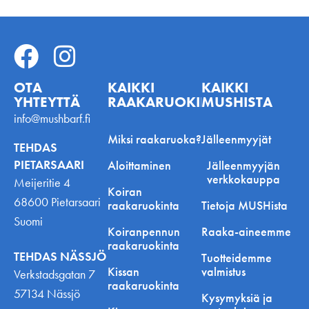
OTA
KAIKKI
KAIKKI
YHTEYTTÄ
RAAKARUOKINNASTA
MUSHISTA
info@mushbarf.fi
Miksi raakaruoka?
Jälleenmyyjät
TEHDAS
PIETARSAARI
Aloittaminen
Jälleenmyyjän
verkkokauppa
Meijeritie 4
Koiran
68600 Pietarsaari
raakaruokinta
Tietoja MUSHista
Suomi
Koiranpennun
Raaka-aineemme
raakaruokinta
TEHDAS NÄSSJÖ
Tuotteidemme
Kissan
valmistus
Verkstadsgatan 7
raakaruokinta
57134 Nässjö
Kysymyksiä ja