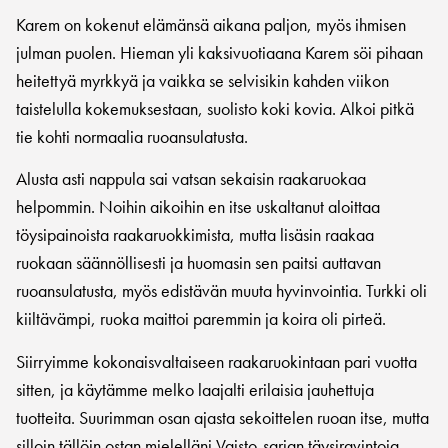
Karem on kokenut elämänsä aikana paljon, myös ihmisen
julman puolen. Hieman yli kaksivuotiaana Karem söi pihaan
heitettyä myrkkyä ja vaikka se selvisikin kahden viikon
taistelulla kokemuksestaan, suolisto koki kovia. Alkoi pitkä
tie kohti normaalia ruoansulatusta.
Alusta asti nappula sai vatsan sekaisin raakaruokaa
helpommin. Noihin aikoihin en itse uskaltanut aloittaa
töysipainoista raakaruokkimista, mutta lisäsin raakaa
ruokaan säännöllisesti ja huomasin sen paitsi auttavan
ruoansulatusta, myös edistävän muuta hyvinvointia. Turkki oli
kiiltävämpi, ruoka maittoi paremmin ja koira oli pirteä.
Siirryimme kokonaisvaltaiseen raakaruokintaan pari vuotta
sitten, ja käytämme melko laajalti erilaisia jauhettuja
tuotteita. Suurimman osan ajasta sekoittelen ruoan itse, mutta
silloin tällöin ostan mielelläni Vaisto-sarjan täysiravintoja.