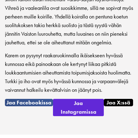
Vihreä ja vaaleanlila ovat suosikkimme, sillä ne sopivat myös
perheen muille koirille. Yhdellä koiralla on pentuna koetun
suolitukoksen takia herkkä suolisto ja tästä syystä vähän
jännitin Vaiston luurouhetta, mutta luuaines on niin pieneksi
jauhettua, ettei se ole aiheuttanut mitään ongelmia.
Karem on pysynyt raakaruokinnalla ikäisekseen hyvässä
kunnossa eikä painoakaan ole kertynyt liikaa pitkistä
loukkaantumisien aiheuttamista toipumisjaksoista huolimatta.
Turkki ja iho ovat myös hyvässä kunnossa ja varpaanvälejä
vaivannut halkeilu kevättalvisin on jäänyt pois.
Jaa Facebookissa
Jaa X:ssä
Jaa
Instagramissa