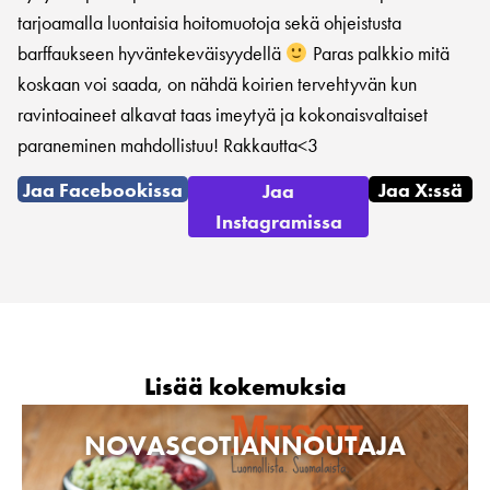
tarjoamalla luontaisia hoitomuotoja sekä ohjeistusta
barffaukseen hyväntekeväisyydellä
Paras palkkio mitä
koskaan voi saada, on nähdä koirien tervehtyvän kun
ravintoaineet alkavat taas imeytyä ja kokonaisvaltaiset
paraneminen mahdollistuu! Rakkautta<3
Jaa Facebookissa
Jaa X:ssä
Jaa
Instagramissa
Lisää kokemuksia
NOVASCOTIANNOUTAJA