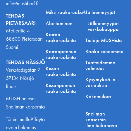
info@mushbarf.fi
Miksi raakaruoka?
Jälleenmyyjät
TEHDAS
PIETARSAARI
Aloittaminen
Jälleenmyyjän
verkkokauppa
Meijeritie 4
Koiran
68600 Pietarsaari
raakaruokinta
Tietoja MUSHista
Suomi
Koiranpennun
Raaka-aineemme
raakaruokinta
TEHDAS NÄSSJÖ
Tuotteidemme
Kissan
valmistus
Verkstadsgatan 7
raakaruokinta
57134 Nässjö
Kysymyksiä ja
Kissanpennun
vastauksia
Ruotsi
raakaruokinta
Kokemuksia
MUSH on osa
Snellman konsernia
Snellman
Töihin meille? Täytä
konsernin
ilmoituskanava
avoin hakemus.