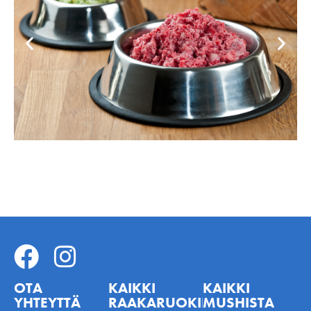
OTA
KAIKKI
KAIKKI
YHTEYTTÄ
RAAKARUOKINNASTA
MUSHISTA