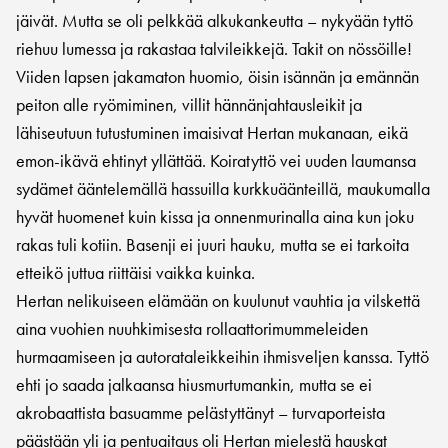
jäivät. Mutta se oli pelkkää alkukankeutta – nykyään tyttö
riehuu lumessa ja rakastaa talvileikkejä. Takit on nössöille!
Viiden lapsen jakamaton huomio, öisin isännän ja emännän
peiton alle ryömiminen, villit hännänjahtausleikit ja
lähiseutuun tutustuminen imaisivat Hertan mukanaan, eikä
emon-ikävä ehtinyt yllättää. Koiratyttö vei uuden laumansa
sydämet ääntelemällä hassuilla kurkkuäänteillä, maukumalla
hyvät huomenet kuin kissa ja onnenmurinalla aina kun joku
rakas tuli kotiin. Basenji ei juuri hauku, mutta se ei tarkoita
etteikö juttua riittäisi vaikka kuinka.
Hertan nelikuiseen elämään on kuulunut vauhtia ja vilskettä
aina vuohien nuuhkimisesta rollaattorimummeleiden
hurmaamiseen ja autorataleikkeihin ihmisveljen kanssa. Tyttö
ehti jo saada jalkaansa hiusmurtumankin, mutta se ei
akrobaattista basuamme pelästyttänyt – turvaporteista
päästään yli ja pentuaitaus oli Hertan mielestä hauskat