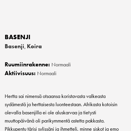
BASENJI
Basenji
Koira
,
Ruumiinrakenne:
Normaali
Aktiivisuus:
Normaali
Hertta sai nimensä otsaansa koristavasta valkeasta
sydämestä ja herttaisesta luonteestaan. Afrikasta kotoisin
olevalla basenjilla ei ole aluskarvaa ja tietysti
muuttopäivänä oli parikymmentä astetta pakkasta.
Pikkupentu tärisi sylissäni ja ihmetteli, minne siskot ja emo