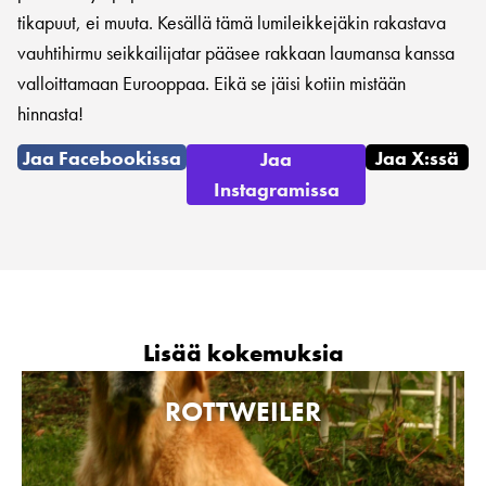
tikapuut, ei muuta. Kesällä tämä lumileikkejäkin rakastava
vauhtihirmu seikkailijatar pääsee rakkaan laumansa kanssa
valloittamaan Eurooppaa. Eikä se jäisi kotiin mistään
hinnasta!
Jaa Facebookissa
Jaa X:ssä
Jaa
Instagramissa
Lisää kokemuksia
ROTTWEILER