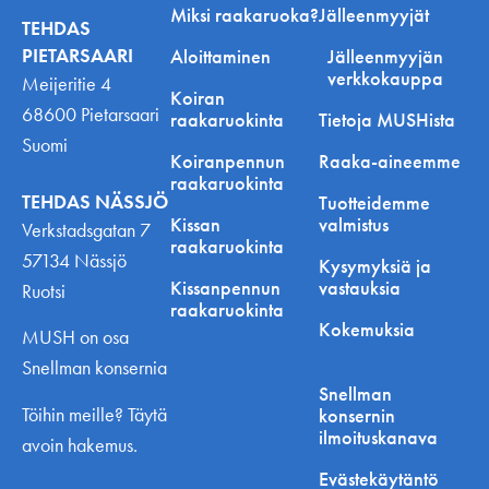
Miksi raakaruoka?
Jälleenmyyjät
TEHDAS
PIETARSAARI
Aloittaminen
Jälleenmyyjän
verkkokauppa
Meijeritie 4
Koiran
68600 Pietarsaari
raakaruokinta
Tietoja MUSHista
Suomi
Koiranpennun
Raaka-aineemme
raakaruokinta
TEHDAS NÄSSJÖ
Tuotteidemme
Kissan
valmistus
Verkstadsgatan 7
raakaruokinta
57134 Nässjö
Kysymyksiä ja
Kissanpennun
vastauksia
Ruotsi
raakaruokinta
Kokemuksia
MUSH on osa
Snellman konsernia
Snellman
Töihin meille? Täytä
konsernin
ilmoituskanava
avoin hakemus.
Evästekäytäntö