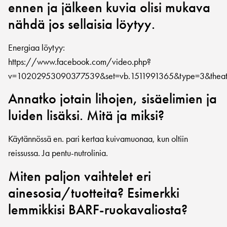
ennen ja jälkeen kuvia olisi mukava
nähdä jos sellaisia löytyy.
Energiaa löytyy:
https://www.facebook.com/video.php?
v=10202953090377539&set=vb.1511991365&type=3&theat
Annatko jotain lihojen, sisäelimien ja
luiden lisäksi. Mitä ja miksi?
Käytännössä en. pari kertaa kuivamuonaa, kun oltiin
reissussa. Ja pentu-nutrolinia.
Miten paljon vaihtelet eri
ainesosia/tuotteita? Esimerkki
lemmikkisi BARF-ruokavaliosta?