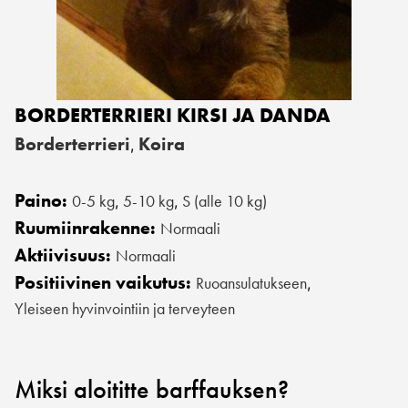
BORDERTERRIERI KIRSI JA DANDA
Borderterrieri
Koira
,
Paino:
0-5 kg
5-10 kg
S (alle 10 kg)
,
,
Ruumiinrakenne:
Normaali
Aktiivisuus:
Normaali
Positiivinen vaikutus:
Ruoansulatukseen
,
Yleiseen hyvinvointiin ja terveyteen
Miksi aloititte barffauksen?