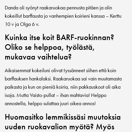
Danda oli syönyt raakaruokaa pennusta pitäen ja olin
kokeillut barffausta jo vanhempien koirieni kanssa – Kerttu
10 v ja Olga 6 v.
Kuinka itse koit BARF-ruokinnan?
Oliko se helppoa, työlästä,
mukavaa vaihtelua?
Aikaisemmat kokeiluni olivat tyssänneet siihen että koin
barffauksen hankalaksi. Raakaruokaa sai vain muutamasta
paikasta ja kun on pieniä koiria, niin pakkauskoot oli aika
isoja. Mutta Vaisto-pullat – ihan mahtavia! Helppo
annostella, helppo sulattaa juuri oikea annos!
Huomasitko lemmikissäsi muutoksia
uuden ruokavalion myötä? Myös