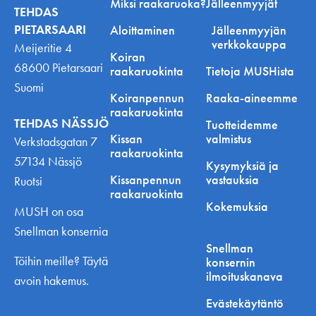
Miksi raakaruoka?
Jälleenmyyjät
TEHDAS
PIETARSAARI
Aloittaminen
Jälleenmyyjän
verkkokauppa
Meijeritie 4
Koiran
68600 Pietarsaari
raakaruokinta
Tietoja MUSHista
Suomi
Koiranpennun
Raaka-aineemme
raakaruokinta
TEHDAS NÄSSJÖ
Tuotteidemme
Kissan
valmistus
Verkstadsgatan 7
raakaruokinta
57134 Nässjö
Kysymyksiä ja
Kissanpennun
vastauksia
Ruotsi
raakaruokinta
Kokemuksia
MUSH on osa
Snellman konsernia
Snellman
Töihin meille? Täytä
konsernin
ilmoituskanava
avoin hakemus.
Evästekäytäntö