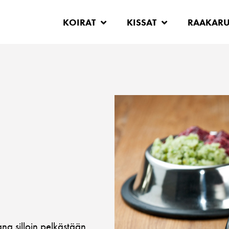
KOIRAT
KISSAT
RAAKAR
ana silloin pelkästään