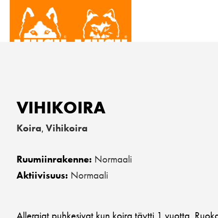
VIHIKOIRA
Koira
Vihikoira
,
Normaali
Ruumiinrakenne:
Normaali
Aktiivisuus:
Allergiat puhkesivat kun koira täytti 1 vuotta. Ruok