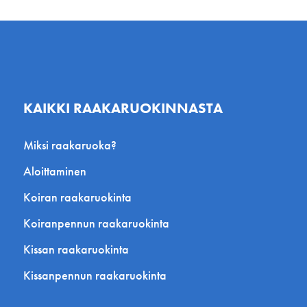
KAIKKI RAAKARUOKINNASTA
Miksi raakaruoka?
Aloittaminen
Koiran raakaruokinta
Koiranpennun raakaruokinta
Kissan raakaruokinta
Kissanpennun raakaruokinta