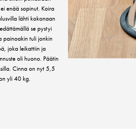
ei enää sopinut. Koira
 alusvilla lähti kokonaan
siedättämällä se pystyi
 painoakin tuli jonkin
, joka leikattiin ja
ennuste oli huono. Päätin
ssilla. Cinna on nyt 5,5
on yli 40 kg.