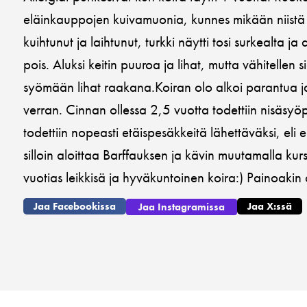
eläinkauppojen kuivamuonia, kunnes mikään niistä 
kuihtunut ja laihtunut, turkki näytti tosi surkealta ja
pois. Aluksi keitin puuroa ja lihat, mutta vähitellen 
syömään lihat raakana.Koiran olo alkoi parantua ja
verran. Cinnan ollessa 2,5 vuotta todettiin nisäsyöpä
todettiin nopeasti etäispesäkkeitä lähettäväksi, eli 
silloin aloittaa Barffauksen ja kävin muutamalla kur
vuotias leikkisä ja hyväkuntoinen koira:) Painoakin 
Jaa Facebookissa
Jaa X:ssä
Jaa Instagramissa