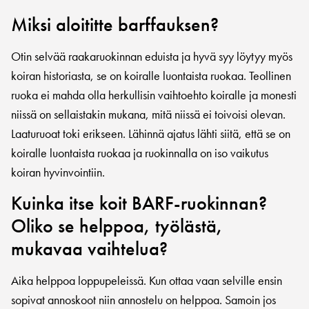
Miksi aloititte barffauksen?
Otin selvää raakaruokinnan eduista ja hyvä syy löytyy myös
koiran historiasta, se on koiralle luontaista ruokaa. Teollinen
ruoka ei mahda olla herkullisin vaihtoehto koiralle ja monesti
niissä on sellaistakin mukana, mitä niissä ei toivoisi olevan.
Laaturuoat toki erikseen. Lähinnä ajatus lähti siitä, että se on
koiralle luontaista ruokaa ja ruokinnalla on iso vaikutus
koiran hyvinvointiin.
Kuinka itse koit BARF-ruokinnan?
Oliko se helppoa, työlästä,
mukavaa vaihtelua?
Aika helppoa loppupeleissä. Kun ottaa vaan selville ensin
sopivat annoskoot niin annostelu on helppoa. Samoin jos