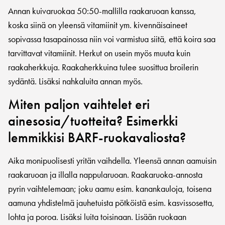
Annan kuivaruokaa 50:50-mallilla raakaruoan kanssa,
koska siinä on yleensä vitamiinit ym. kivennäisaineet
sopivassa tasapainossa niin voi varmistua siitä, että koira saa
tarvittavat vitamiinit. Herkut on usein myös muuta kuin
raakaherkkuja. Raakaherkkuina tulee suosittua broilerin
sydäntä. Lisäksi nahkaluita annan myös.
Miten paljon vaihtelet eri
ainesosia/tuotteita? Esimerkki
lemmikkisi BARF-ruokavaliosta?
Aika monipuolisesti yritän vaihdella. Yleensä annan aamuisin
raakaruoan ja illalla nappularuoan. Raakaruoka-annosta
pyrin vaihtelemaan; joku aamu esim. kanankauloja, toisena
aamuna yhdistelmä jauhetuista pötköistä esim. kasvissosetta,
lohta ja poroa. Lisäksi luita toisinaan. Lisään ruokaan