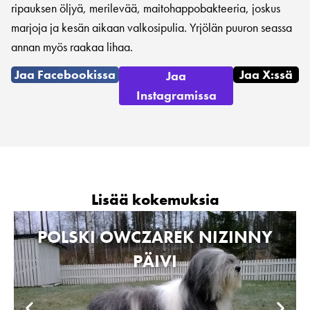
ripauksen öljyä, merilevää, maitohappobakteeria, joskus
marjoja ja kesän aikaan valkosipulia. Yrjölän puuron seassa
annan myös raakaa lihaa.
Jaa Facebookissa
Jaa X:ssä
Jaa
Instagramissa
Lisää kokemuksia
POLSKI OWCZAREK NIZINNY
PÄIVI