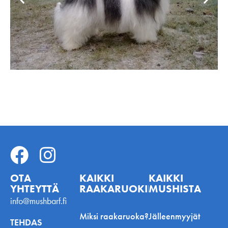
OTA
KAIKKI
KAIKKI
YHTEYTTÄ
RAAKARUOKINNASTA
MUSHISTA
info@mushbarf.fi
Miksi raakaruoka?
Jälleenmyyjät
TEHDAS