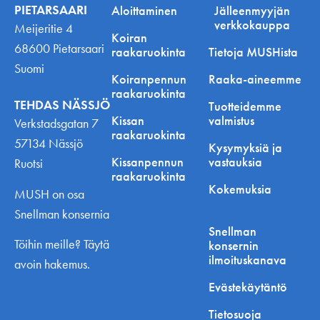
PIETARSAARI
Aloittaminen
Jälleenmyyjän
verkkokauppa
Meijeritie 4
Koiran
68600 Pietarsaari
raakaruokinta
Tietoja MUSHista
Suomi
Koiranpennun
Raaka-aineemme
raakaruokinta
TEHDAS NÄSSJÖ
Tuotteidemme
Kissan
valmistus
Verkstadsgatan 7
raakaruokinta
57134 Nässjö
Kysymyksiä ja
Kissanpennun
vastauksia
Ruotsi
raakaruokinta
Kokemuksia
MUSH on osa
Snellman konsernia
Snellman
Töihin meille? Täytä
konsernin
ilmoituskanava
avoin hakemus.
Evästekäytäntö
Tietosuoja