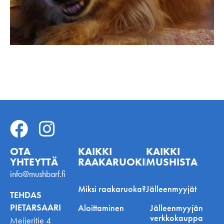
OTA
KAIKKI
KAIKKI
YHTEYTTÄ
RAAKARUOKINNASTA
MUSHISTA
info@mushbarf.fi
Miksi raakaruoka?
Jälleenmyyjät
TEHDAS
PIETARSAARI
Aloittaminen
Jälleenmyyjän
verkkokauppa
Meijeritie 4