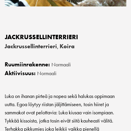
JACKRUSSELLINTERRIERI
Jackrussellinterrieri
Koira
,
Ruumiinrakenne:
Normaali
Aktiivisuus:
Normaali
Luka on ihanan pirteä ja nopea sekä halukas oppimaan
uutta. Egoa löytyy riistan jäljittämiseen, tosin hiiret ja
sammakot ovat pelottavia: Luka kiusaa vain isompiaan.
Tykkää kissoista, jotka tosin eivät siitä kauheasti välitä.
Terhakka pikkumies joka leikkii vaikka pienellä